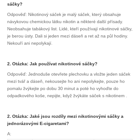
sáčky?
Odpověď: Nikotinový sáček je malý sáček, který obsahuje
návykovou chemickou látku nikotin a některé další přísady.
Neobsahuje tabákový list. Lidé, kteří používají nikotinové sáčky,
je berou ústy. Dali si jeden mezi dáseň a ret až na půl hodiny.
Nekouří ani nepolykají.
2. Otázka: Jak používat nikotinové sáčky?
Odpověď: Jednoduše otevřete plechovku a vložte jeden sáček
mezi tvář a dáseň, nekousejte ho ani nepolykejte, pouze ho
pomalu žvýkejte po dobu 30 minut a poté ho vyhoďte do
odpadkového koše, nepijte, když žvýkáte sáček s nikotinem .
2. Otázka: Jaké jsou rozdíly mezi nikotinovými sáčky a
jednorázovými E-cigaretami?
A: