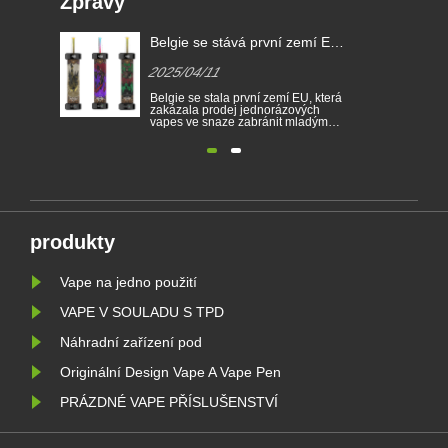
Zprávy
EU,
Zákony o elektronických
Belgie 
e-
cigaretách v různých zemích
která z
2025/04/11
2025/0
cigarety
erá
Elektronické cigarety se staly
Belgie se
oblíbeným produktem, který pomáhá
zakázala
spotřebitelům snížit kouření nebo
vapes ve
m na
vzdát se kouření. Tento článek
lidem v t
dí.
ilustruje zákony a předpisy
nikotinu a
kých
elektronických cigaret podle různých
Prodej j
zemí. Kromě toho existují některé
cigaret j
ího
země a oblasti zakázaly produkty
Belgii na
vapingu.
prostředí. 
produkty
Vape na jedno použití
VAPE V SOULADU S TPD
Náhradní zařízení pod
Originální Design Vape A Vape Pen
PRÁZDNÉ VAPE PŘÍSLUŠENSTVÍ