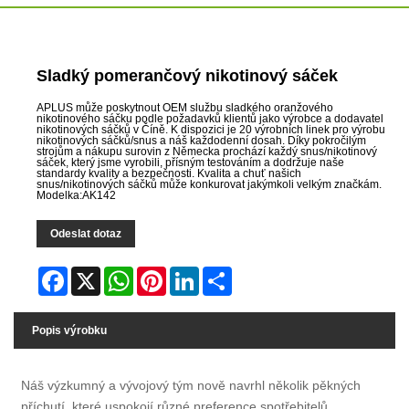
Sladký pomerančový nikotinový sáček
APLUS může poskytnout OEM službu sladkého oranžového
nikotinového sáčku podle požadavků klientů jako výrobce a dodavatel
nikotinových sáčků v Číně. K dispozici je 20 výrobních linek pro výrobu
nikotinových sáčků/snus a náš každodenní dosah. Díky pokročilým
strojům a nákupu surovin z Německa prochází každý snus/nikotinový
sáček, který jsme vyrobili, přísným testováním a dodržuje naše
standardy kvality a bezpečnosti. Kvalita a chuť našich
snus/nikotinových sáčků může konkurovat jakýmkoli velkým značkám.
Modelka:AK142
Odeslat dotaz
Facebook
X
WhatsApp
Pinterest
LinkedIn
Share
Popis výrobku
Náš výzkumný a vývojový tým nově navrhl několik pěkných
příchutí, které uspokojí různé preference spotřebitelů,