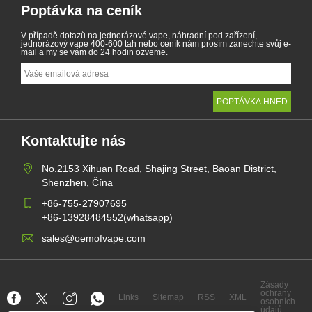
Poptávka na ceník
V případě dotazů na jednorázové vape, náhradní pod zařízení,
jednorázový vape 400-600 tah nebo ceník nám prosím zanechte svůj e-
mail a my se vám do 24 hodin ozveme.
Kontaktujte nás
No.2153 Xihuan Road, Shajing Street, Baoan District,
Shenzhen, Čína
+86-755-27907695
+86-13928484552(whatsapp)
sales@oemofvape.com
Zásady
ochrany
Links
Sitemap
RSS
XML
osobních
údajů