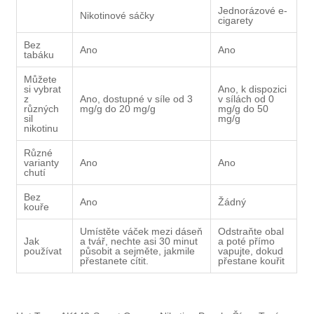
Jednorázové e-
Nikotinové sáčky
cigarety
Bez
Ano
Ano
tabáku
Můžete
si vybrat
Ano, k dispozici
z
Ano, dostupné v síle od 3
v sílách od 0
různých
mg/g do 20 mg/g
mg/g do 50
sil
mg/g
nikotinu
Různé
varianty
Ano
Ano
chutí
Bez
Ano
Žádný
kouře
Umístěte váček mezi dáseň
Odstraňte obal
Jak
a tvář, nechte asi 30 minut
a poté přímo
používat
působit a sejměte, jakmile
vapujte, dokud
přestanete cítit.
přestane kouřit