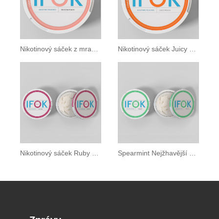
Nikotinový sáček z mražené broskve
Nikotinový sáček Juicy Peach
Nikotinový sáček Ruby Berry
Spearmint Nejžhavější Nikotinové sáčky