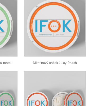
vou mátou
Nikotinový sáček Juicy Peach