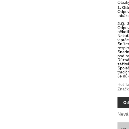
Otázk
1. Ot
Odpově
tabáko
2.Q: 
Odpově
několi
Nekuřá
v prác
Snížen
respir
Snadné
pod ho
Různé 
zážite
Společ
tradič
Je důl
Hot Ta
Značk
Od
Neváh