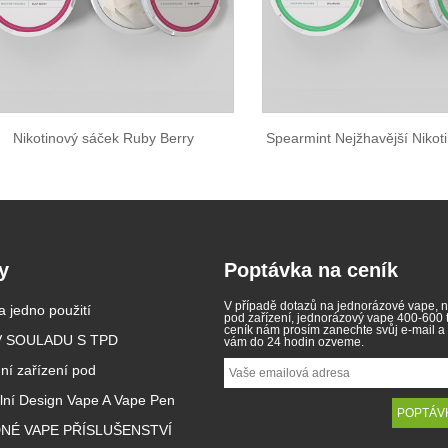
Nikotinový sáček Ruby Berry
Spearmint Nejžhavější Nikot
y
Poptávka na ceník
V případě dotazů na jednorázové vape, 
 jedno použití
se stává první zemí EU,
Zákony o elektronických
pod zařízení, jednorázový vape 400-600
zakazuje jednorázové e-
cigaretách v různých zemích
ceník nám prosím zanechte svůj e-mail a
4/11
V SOULADU S TPD
2025/04/11
vám do 24 hodin ozveme.
y
e stala první zemí EU, která
Elektronické cigarety se staly
ní zařízení pod
a prodej jednorázových
oblíbeným produktem, který pomáh
e snaze zabránit mladým
spotřebitelům snížit kouření nebo
ální Design Vape A Vape Pen
tom, aby se stali závislým na
vzdát se kouření. Tento článek
a chránili životní prostředí.
ilustruje zákony a předpisy
ednorázových elektronických
elektronických cigaret podle různýc
NÉ VAPE PŘÍSLUŠENSTVÍ
je od 1. ledna zakázán v
zemí. Kromě toho existují některé