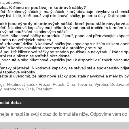
y a odpovědi:
ázka: K čemu se používají nikotinové sáčky?
ď: Nikotinový sáček je malý sáček, který obsahuje návykovou chemicko
vý list. Lidé, kteří používají nikotinové sáčky, je berou ústy. Dali si je
Jaké jsou výhody nikotinových sáčků, které jsou stále návykové 
ď: Nikotinové kapsičky mají několik výhod oproti tradičním formám ko
k výhod používání nikotinových sáčků:
cké: Nikotinové sáčky neprodukují kouř, popel ani přetrvávající zápach
i nebo na veřejných místech.
á zdravotní rizika: Nikotinové sáčky jsou spojeny s nižším rizikem one
ační a kardiovaskulární onemocnění a problémy se zuby.
 použití: Nikotinové sáčky se snadno používají a nevyžadují žádné spe
rní ret a nikotin se vstřebá skrz dásně.
příchutě a síly: Nikotinové kapsičky jsou k dispozici v různých příchutí
k.
ensky přijatelné: Nikotinové kapsičky se stávají stále společensky přij
ní tabákové výrobky.
ežité si uvědomit, že nikotinové sáčky jsou stále návykové a měly by 
gs: Nikotinový sáček Frozen Peach, Čína, Továrna, Výrobci, Dodavate
y, Vyrobeno v Číně, Premium
eslat dotaz
ejte a napište svůj dotaz do formuláře níže. Odpovíme vám do 