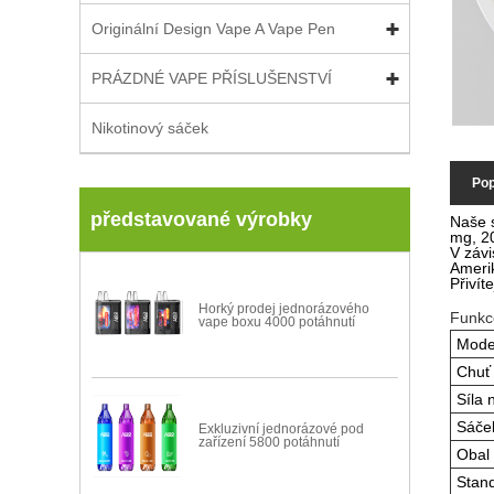
Originální Design Vape A Vape Pen
PRÁZDNÉ VAPE PŘÍSLUŠENSTVÍ
Nikotinový sáček
Pop
představované výrobky
Naše s
mg, 20
V závi
Amerik
Přivít
Horký prodej jednorázového
Funkc
vape boxu 4000 potáhnutí
Mode
Chuť
Síla 
Sáček
Exkluzivní jednorázové pod
zařízení 5800 potáhnutí
Obal
Stand