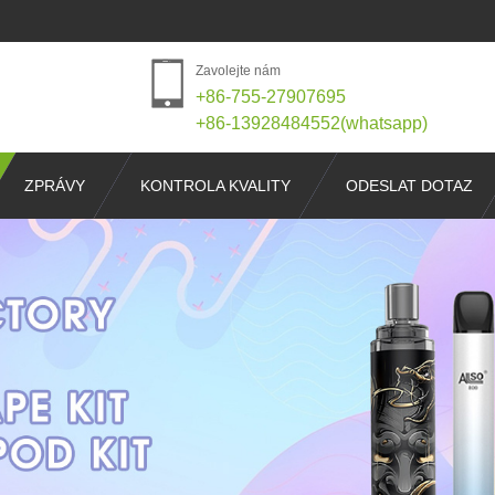
Zavolejte nám
+86-755-27907695
+86-13928484552(whatsapp)
ZPRÁVY
KONTROLA KVALITY
ODESLAT DOTAZ