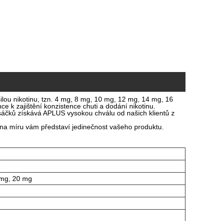
lou nikotinu, tzn. 4 mg, 8 mg, 10 mg, 12 mg, 14 mg, 16
e k zajištění konzistence chuti a dodání nikotinu.
h sáčků získává APLUS vysokou chválu od našich klientů z
tá na míru vám představí jedinečnost vašeho produktu.
 mg, 20 mg