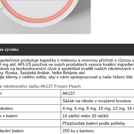
is výrobku
polečnost poskytuje kapsičky s mátovou a ovocnou příchutí s různou si
 mg atd. APLUS používá ve svých produktech vysoce kvalitní ingredienc
slosti na bezkonkurenční chuti a spolehlivé kvalitě našich nikotinovýc
y, Ruska, Saúdské Arábie, Velké Británie atd.
ejte klienty z celého světa, aby s námi spolupracovali a naše řešení ši
e nikotinového sáčku AK137 Frozen Peach
l
AK137
Sáček na nikotin z mražené broskve
nikotinu
4 mg, 6 mg, 8 mg, 10 mg, 12 mg, 16
 v balení
15 sáčků nebo 20 sáčků
Přizpůsobte balení podle potřeby
ardní balení
250 ks v kartonu