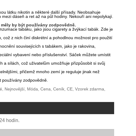
u látku nikotin a některé další přísady. Neobsahuje
den mezi dáseň a ret až na půl hodiny. Nekouří ani nepolykají.
a měly by být používány zodpovědně.
nzumace tabáku, jako jsou cigarety a žvýkací tabák. Zde je
, což z nich činí diskrétní a pohodlnou možnost pro použití
mocnění souvisejících s tabákem, jako je rakovina,
ciální vybavení nebo příslušenství. Sáček můžete umístit
ch a sílách, což uživatelům umožňuje přizpůsobit si svůj
atelnějšími, přičemž mnoho zemí je reguluje jinak než
být používány zodpovědně.
lé, Nejnovější, Móda, Cena, Ceník, CE, Vzorek zdarma,
24 hodin.