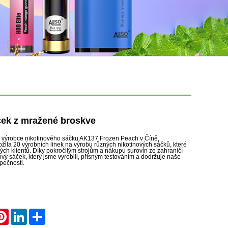
ček z mražené broskve
a výrobce nikotinového sáčku AK137 Frozen Peach v Číně,
ila 20 výrobních linek na výrobu různých nikotinových sáčků, které
ých klientů. Díky pokročilým strojům a nákupu surovin ze zahraničí
ový sáček, který jsme vyrobili, přísným testováním a dodržuje naše
pečnosti.
atsApp
Pinterest
LinkedIn
Share