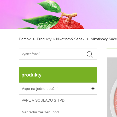
Domov
>
Produkty
Nikotinový Sáček
>
Nikotinový Sáč
>
produkty
Vape na jedno použití
VAPE V SOULADU S TPD
Náhradní zařízení pod