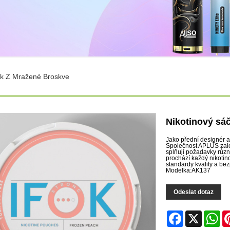
ek Z Mražené Broskve
Nikotinový sá
Jako přední designér 
Společnost APLUS založ
splňují požadavky různ
prochází každý nikotin
standardy kvality a bez
Modelka:AK137
Odeslat dotaz
Facebook
X
Wh