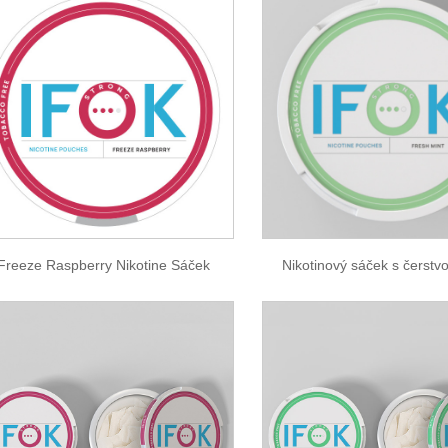
Freeze Raspberry Nikotine Sáček
Nikotinový sáček s čerst