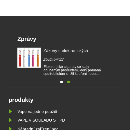
Zprávy
EU,
Zákony o elektronických
e-
cigaretách v různých zemích
2025/04/11
erá
Elektronické cigarety se staly
oblíbeným produktem, který pomáhá
spotřebitelům snížit kouření nebo
m na
vzdát se kouření. Tento článek
dí.
ilustruje zákony a předpisy
kých
elektronických cigaret podle různých
zemí. Kromě toho existují některé
ího
země a oblasti zakázaly produkty
vapingu.
produkty
Vape na jedno použití
VAPE V SOULADU S TPD
Náhradní zařízení pod