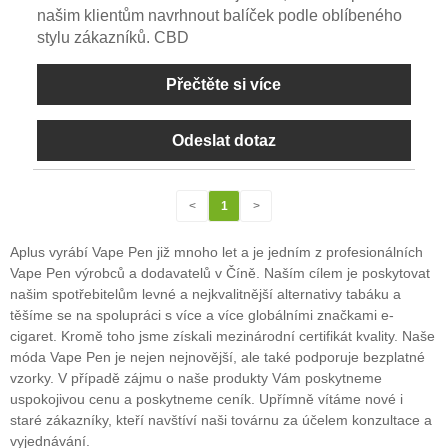
našim klientům navrhnout balíček podle oblíbeného
stylu zákazníků. CBD
Přečtěte si více
Odeslat dotaz
<
1
>
Aplus vyrábí Vape Pen již mnoho let a je jedním z profesionálních
Vape Pen výrobců a dodavatelů v Číně. Naším cílem je poskytovat
našim spotřebitelům levné a nejkvalitnější alternativy tabáku a
těšíme se na spolupráci s více a více globálními značkami e-
cigaret. Kromě toho jsme získali mezinárodní certifikát kvality. Naše
móda Vape Pen je nejen nejnovější, ale také podporuje bezplatné
vzorky. V případě zájmu o naše produkty Vám poskytneme
uspokojivou cenu a poskytneme ceník. Upřímně vítáme nové i
staré zákazníky, kteří navštíví naši továrnu za účelem konzultace a
vyjednávání.