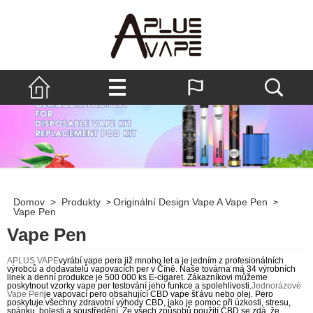
Domov
>
Produkty
Originální Design Vape A Vape Pen
>
>
Vape Pen
Vape Pen
APLUS VAPE
vyrábí vape pera již mnoho let a je jedním z profesionálních
výrobců a dodavatelů vapovacích per v Číně. Naše továrna má 34 výrobních
linek a denní produkce je 500 000 ks E-cigaret. Zákazníkovi můžeme
poskytnout vzorky vape per testování jeho funkce a spolehlivosti.
Jednorázové
Vape Pen
je vapovací pero obsahující CBD vape šťávu nebo olej. Pero
poskytuje všechny zdravotní výhody CBD, jako je pomoc při úzkosti, stresu,
spánku, bolesti a soustředění. Ze všech způsobů použití CBD se zdá, že