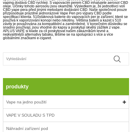
vaping dodává CBD rychleji. S vapovacím perem CBD inhalujete aerosol CBD
oleje. Účinky tohoto aerosolu jsou okamžité. Výsledkem je, že jednotlivci volí
CBD vape pera před jinými metodami dodávání CBD. Naše společnost pouze
přizpůsobuje prázdné jednorázové Vape Pen pro výpary CBD podle
specifikací klienta. 510vláknová baterie do vapovacích per je zařízení, které se
používá k vaporizování konopí nebo nikotinu. Většina baterií a kazet s 510
závity je považována za kompatibilní a zaměnitelné. V konečném důsledku se
snadno používají, jsou vhodné do kapsy a poskytují skvělý zážitek z vape.
APLUS VAPE si klade za cíl poskytovat našim zákazníkům levné a
nejkvalitnější alternativy tabáku, těšíme se na spolupráci s více a více
globálními značkami e-cigaret.
produkty
Vape na jedno použití
VAPE V SOULADU S TPD
Náhradní zařízení pod