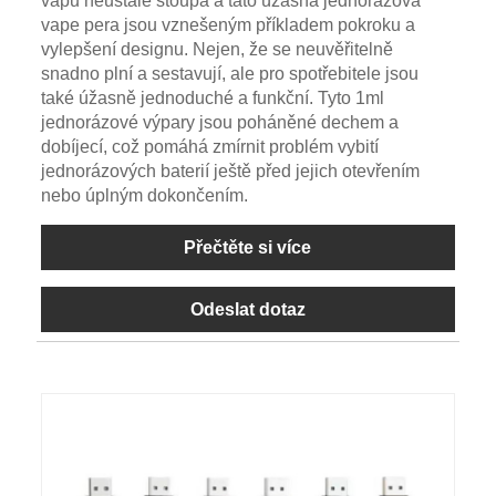
vapů neustále stoupá a tato úžasná jednorázová
vape pera jsou vznešeným příkladem pokroku a
vylepšení designu. Nejen, že se neuvěřitelně
snadno plní a sestavují, ale pro spotřebitele jsou
také úžasně jednoduché a funkční. Tyto 1ml
jednorázové výpary jsou poháněné dechem a
dobíjecí, což pomáhá zmírnit problém vybití
jednorázových baterií ještě před jejich otevřením
nebo úplným dokončením.
Přečtěte si více
Odeslat dotaz