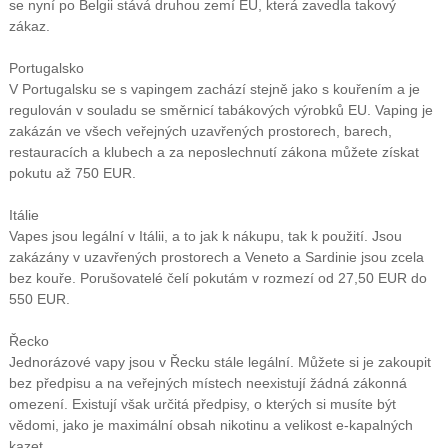
se nyní po Belgii stává druhou zemí EU, která zavedla takový
zákaz.
Portugalsko
V Portugalsku se s vapingem zachází stejně jako s kouřením a je
regulován v souladu se směrnicí tabákových výrobků EU. Vaping je
zakázán ve všech veřejných uzavřených prostorech, barech,
restauracích a klubech a za neposlechnutí zákona můžete získat
pokutu až 750 EUR.
Itálie
Vapes jsou legální v Itálii, a to jak k nákupu, tak k použití. Jsou
zakázány v uzavřených prostorech a Veneto a Sardinie jsou zcela
bez kouře. Porušovatelé čelí pokutám v rozmezí od 27,50 EUR do
550 EUR.
Řecko
Jednorázové vapy jsou v Řecku stále legální. Můžete si je zakoupit
bez předpisu a na veřejných místech neexistují žádná zákonná
omezení. Existují však určitá předpisy, o kterých si musíte být
vědomi, jako je maximální obsah nikotinu a velikost e-kapalných
kazet.