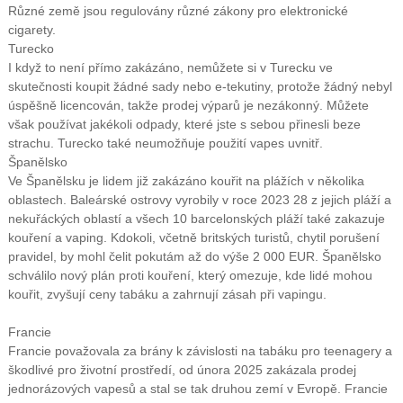
Různé země jsou regulovány různé zákony pro elektronické
cigarety.
Turecko
I když to není přímo zakázáno, nemůžete si v Turecku ve
skutečnosti koupit žádné sady nebo e-tekutiny, protože žádný nebyl
úspěšně licencován, takže prodej výparů je nezákonný. Můžete
však používat jakékoli odpady, které jste s sebou přinesli beze
strachu. Turecko také neumožňuje použití vapes uvnitř.
Španělsko
Ve Španělsku je lidem již zakázáno kouřit na plážích v několika
oblastech. Baleárské ostrovy vyrobily v roce 2023 28 z jejich pláží a
nekuřáckých oblastí a všech 10 barcelonských pláží také zakazuje
kouření a vaping. Kdokoli, včetně britských turistů, chytil porušení
pravidel, by mohl čelit pokutám až do výše 2 000 EUR. Španělsko
schválilo nový plán proti kouření, který omezuje, kde lidé mohou
kouřit, zvyšují ceny tabáku a zahrnují zásah při vapingu.
Francie
Francie považovala za brány k závislosti na tabáku pro teenagery a
škodlivé pro životní prostředí, od února 2025 zakázala prodej
jednorázových vapesů a stal se tak druhou zemí v Evropě. Francie