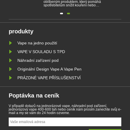
oblíbeným produktem, který pomáhá
spotřebitelům snížit kouření nebo
m na
vzdát se kouření. Tento článek
dí.
ilustruje zákony a předpisy
kých
elektronických cigaret podle různých
zemí. Kromě toho existují některé
ího
země a oblasti zakázaly produkty
vapingu.
produkty
Vape na jedno použití
VAPE V SOULADU S TPD
Náhradní zařízení pod
Originální Design Vape A Vape Pen
PRÁZDNÉ VAPE PŘÍSLUŠENSTVÍ
Poptávka na ceník
V případě dotazů na jednorázové vape, náhradní pod zařízení,
jednorázový vape 400-600 tah nebo ceník nám prosím zanechte svůj e-
mail a my se vám do 24 hodin ozveme.