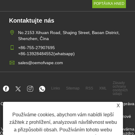
Kontaktujte nás
No.2153 Xihuan Road, Shajing Street, Baoan District,
Shenzhen, Čína
+86-755-27907695
+86-13928484552(whatsapp)
sales@oemofvape.com
Zásady
ochrany
Links
Sitemap
RSS
XML
osobních
údajů
Copyright © 2022 Aplus Precision Technology Co., Ltd. Všechna práva
X
vyhrazena.
Používáme cookies, abychom vám nabídli lepší
Výrobce kazety v Číně, náhradní podléhající zařízení, jednorázové
vape, továrna na vape OEM, elektronická cigareta
zážitek z prohlížení, analyzovali návštěvnost webu
Velkoobchod s nikotinem, dodavatelem nikotinového pouzdra, továrna
a přizpůsobili obsah. Používáním tohoto webu
OEM Nicotine Pouch továrna, továrna OEM SNUS, nikotinový pouzdro,