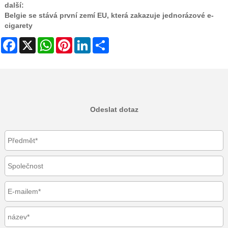
další:
Belgie se stává první zemí EU, která zakazuje jednorázové e-
cigarety
Facebook
X
WhatsApp
Pinterest
LinkedIn
Share
Odeslat dotaz