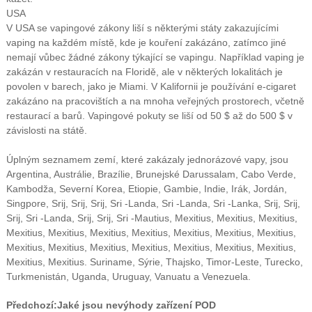
USA
V USA se vapingové zákony liší s některými státy zakazujícími
vaping na každém místě, kde je kouření zakázáno, zatímco jiné
nemají vůbec žádné zákony týkající se vapingu. Například vaping je
zakázán v restauracích na Floridě, ale v některých lokalitách je
povolen v barech, jako je Miami. V Kalifornii je používání e-cigaret
zakázáno na pracovištích a na mnoha veřejných prostorech, včetně
restaurací a barů. Vapingové pokuty se liší od 50 $ až do 500 $ v
závislosti na státě.
Úplným seznamem zemí, které zakázaly jednorázové vapy, jsou
Argentina, Austrálie, Brazílie, Brunejské Darussalam, Cabo Verde,
Kambodža, Severní Korea, Etiopie, Gambie, Indie, Irák, Jordán,
Singpore, Srij, Srij, Srij, Sri -Landa, Sri -Landa, Sri -Lanka, Srij, Srij,
Srij, Sri -Landa, Srij, Srij, Sri -Mautius, Mexitius, Mexitius, Mexitius,
Mexitius, Mexitius, Mexitius, Mexitius, Mexitius, Mexitius, Mexitius,
Mexitius, Mexitius, Mexitius, Mexitius, Mexitius, Mexitius, Mexitius,
Mexitius, Mexitius. Suriname, Sýrie, Thajsko, Timor-Leste, Turecko,
Turkmenistán, Uganda, Uruguay, Vanuatu a Venezuela.
Předchozí:
Jaké jsou nevýhody zařízení POD