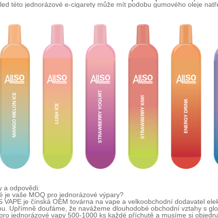
hled této jednorázové e-cigarety může mít podobu gumového oleje na
y a odpovědi:
ké je vaše MOQ pro jednorázové výpary?
 VAPE je čínská OEM továrna na vape a velkoobchodní dodavatel elekt
ou. Upřímně doufáme, že navážeme dlouhodobé obchodní vztahy s globá
o jednorázové vapy 500-1000 ks každé příchutě a musíme si objednat 