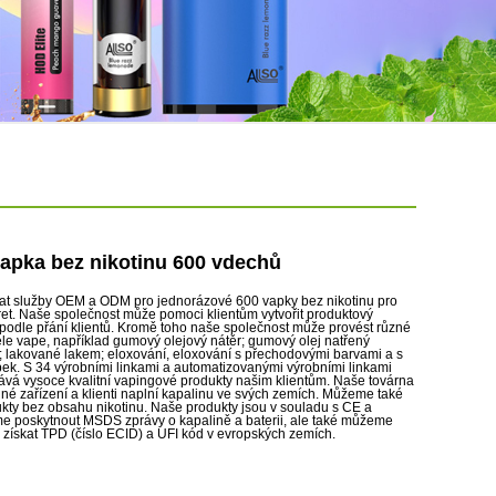
apka bez nikotinu 600 vdechů
t služby OEM a ODM pro jednorázové 600 vapky bez nikotinu pro
ret. Naše společnost může pomoci klientům vytvořit produktový
podle přání klientů. Kromě toho naše společnost může provést různé
le vape, například gumový olejový nátěr; gumový olej natřený
 lakované lakem; eloxování, eloxování s přechodovými barvami a s
ek. S 34 výrobními linkami a automatizovanými výrobními linkami
vá vysoce kvalitní vapingové produkty našim klientům. Naše továrna
é zařízení a klienti naplní kapalinu ve svých zemích. Můžeme také
kty bez obsahu nikotinu. Naše produkty jsou v souladu s CE a
poskytnout MSDS zprávy o kapalině a baterii, ale také můžeme
získat TPD (číslo ECID) a UFI kód ​​v evropských zemích.