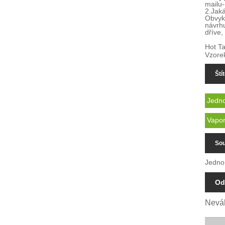
mailu
2.
Jaká
Obvyk
návrh
dříve,
Hot Ta
Vzore
Ští
Jedno
Vapor
Sou
Jedno
Od
Neváh