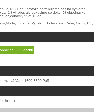
buje 18-21 dní, protože potřebujeme čas na vytvoření
zahájit výrobu, ale pokusíme se dokončit objednávku
ní objednávky trvat 15 dní.
ější,Móda, Továrna, Výrobci, Dodavatelé, Cena, Ceník, CE,
sobník na 600 vdechů
norázová Vape 1600-3500 Puff
24 hodin.