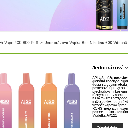
á Vape 400-800 Puff
>
Jednorázová Vapka Bez Nikotinu 600 Vdechů
Jednorázová v
APLUS může poskytova
globální značky e-ciga
design a design obalů 
povrchové úpravy na tě
přechodovými barvami;
různými druhy samolep
naše továrna vždy dodá
může poskytnout prázdn
vyrábět vapovací produ
ROHS, nejenže můžeme 
pomoci našim klientům 
Modelka:AK121
Odeslat dotaz