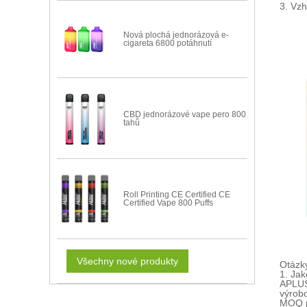
3. Vz
Nová plochá jednorázová e-
cigareta 6800 potáhnutí
CBD jednorázové vape pero 800
tahů
Roll Printing CE Certified CE
Certified Vape 800 Puffs
Všechny nové produkty
Otázk
1. Ja
APLUS
výrob
MOQ pr