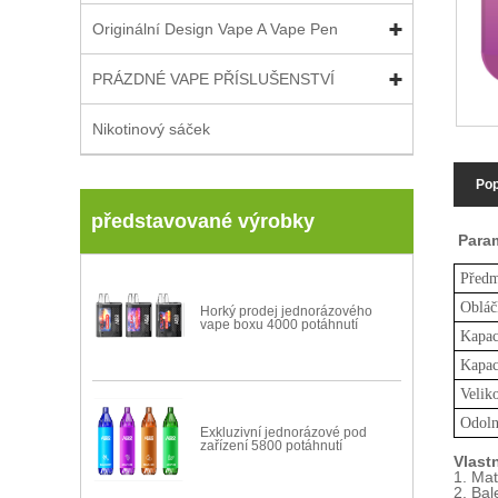
Originální Design Vape A Vape Pen
PRÁZDNÉ VAPE PŘÍSLUŠENSTVÍ
Nikotinový sáček
Pop
představované výrobky
Param
Předm
Obláč
Horký prodej jednorázového
vape boxu 4000 potáhnutí
Kapac
Kapac
Velik
Odoln
Exkluzivní jednorázové pod
zařízení 5800 potáhnutí
Vlast
1. Mat
2. Bal