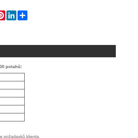
atsApp
Pinterest
LinkedIn
Share
00 potahů:
dle požadavků klienta.