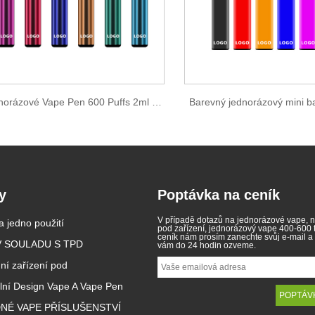
Jednorázové Vape Pen 600 Puffs 2ml E-liquid
Barevný jednorázový mini b
y
Poptávka na ceník
V případě dotazů na jednorázové vape, 
stává první zemí EU,
 jedno použití
Zákony o elektronických
pod zařízení, jednorázový vape 400-600
zuje jednorázové e-
cigaretách v různých zemích
ceník nám prosím zanechte svůj e-mail a
11
V SOULADU S TPD
2025/04/11
vám do 24 hodin ozveme.
ala první zemí EU, která
Elektronické cigarety se staly
ní zařízení pod
odej jednorázových
oblíbeným produktem, který pomáhá
aze zabránit mladým
spotřebitelům snížit kouření nebo
ální Design Vape A Vape Pen
 aby se stali závislým na
vzdát se kouření. Tento článek
ránili životní prostředí.
ilustruje zákony a předpisy
orázových elektronických
elektronických cigaret podle různých
NÉ VAPE PŘÍSLUŠENSTVÍ
d 1. ledna zakázán v
zemí. Kromě toho existují některé