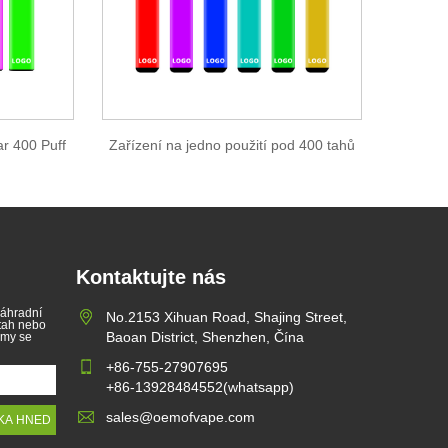
ar 400 Puff
Zařízení na jedno použití pod 400 tahů
Kontaktujte nás
náhradní
No.2153 Xihuan Road, Shajing Street,
 tah nebo
Baoan District, Shenzhen, Čína
 my se
+86-755-27907695
+86-13928484552(whatsapp)
sales@oemofvape.com