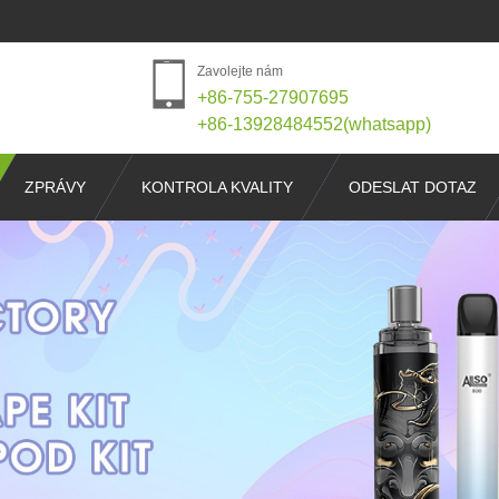
Zavolejte nám
+86-755-27907695
+86-13928484552(whatsapp)
ZPRÁVY
KONTROLA KVALITY
ODESLAT DOTAZ