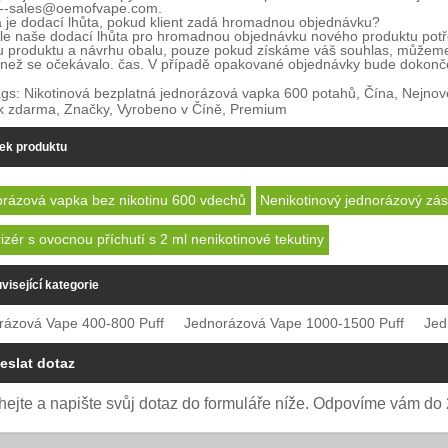
---sales@oemofvape.com.
 je dodací lhůta, pokud klient zadá hromadnou objednávku?
le naše dodací lhůta pro hromadnou objednávku nového produktu potře
u produktu a návrhu obalu, pouze pokud získáme váš souhlas, můžeme 
 než se očekávalo. čas. V případě opakované objednávky bude dokonče
gs: Nikotinová bezplatná jednorázová vapka 600 potahů, Čína, Nejnov
k zdarma, Značky, Vyrobeno v Číně, Premium
tek produktu
rázová vapka bez nikotinu 600 vdechů
Nenikotinový jednorázový zá
izér s ovocnou příchutí s 2 ml nenikotinové tekutiny
visející kategorie
rázová Vape 400-800 Puff
Jednorázová Vape 1000-1500 Puff
Jed
eslat dotaz
ejte a napište svůj dotaz do formuláře níže. Odpovíme vám do 