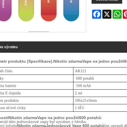
Facebook
X
Wh
is výrobku
etr produktu (Specifikace).
Nikotin zdarma
Vape na jedno použití
6
ět číslo.
AK12
1
ky
6
00 potahů
ita baterie
50
0 mAh
ita E-liquidu
2 ml
ost produktu
10
6
x21x
9
mm
ost síťové cívky
1.6Î©
nosti
Nikotin zdarma
Vape na jedno použití
6
00 potahů:
eriál této jednorázové vapy byl vyroben z hliníku.
ení tohoto
Nikotin zdarma
Jednorázové Vape 600 potahů
lze upravit 