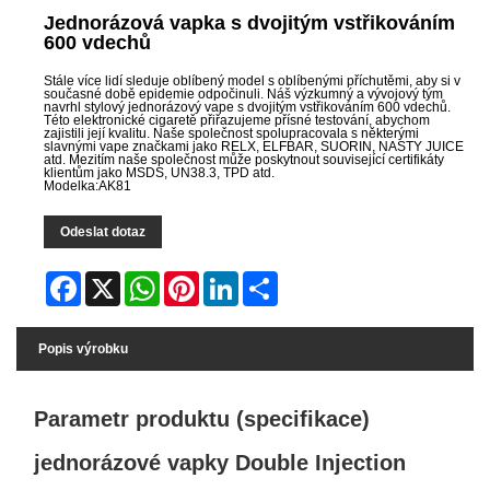
Jednorázová vapka s dvojitým vstřikováním
600 vdechů
Stále více lidí sleduje oblíbený model s oblíbenými příchutěmi, aby si v
současné době epidemie odpočinuli. Náš výzkumný a vývojový tým
navrhl stylový jednorázový vape s dvojitým vstřikováním 600 vdechů.
Této elektronické cigaretě přiřazujeme přísné testování, abychom
zajistili její kvalitu. Naše společnost spolupracovala s některými
slavnými vape značkami jako RELX, ELFBAR, SUORIN, NASTY JUICE
atd. Mezitím naše společnost může poskytnout související certifikáty
klientům jako MSDS, UN38.3, TPD atd.
Modelka:AK81
Odeslat dotaz
Facebook
X
WhatsApp
Pinterest
LinkedIn
Share
Popis výrobku
Parametr produktu (specifikace)
jednorázové vapky Double Injection