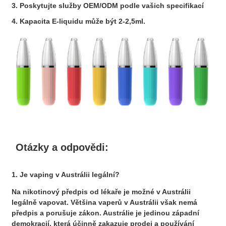
3. Poskytujte služby OEM/ODM podle vašich specifikací
4. Kapacita E-liquidu může být 2-2,5ml.
Otázky a odpovědi:
1. Je vaping v Austrálii legální?
Na nikotinový předpis od lékaře je možné v Austrálii
legálně vapovat. Většina vaperů v Austrálii však nemá
předpis a porušuje zákon. Austrálie je jedinou západní
demokracií, která účinně zakazuje prodej a používání