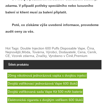
zdarma. V případě potřeby speciálního nebo luxusního
balení si klient musí za balení připlatit.
Poté, co získáme výše uvedené informace, provedeme
audit ceny za vás.
Hot Tags: Double Injection 600 Puffs Disposable Vape, Čína,
Nejnovější,Móda, Továrna, Výrobci, Dodavatelé, Cena, Ceník,
CE, Vzorek zdarma, Značky, Vyrobeno v Číně,Premium
Štítek produktu
20mg nikotinová jednorázová vapka s dvojitou injekcí
Dvojitá vstřikovací jednorázová Vape 600 šluků
Dvojitá vstřikovaná sada Vape Kit 500 mAh baterie
Elektronická cigareta s dvojitým vstřikem 600 šluků