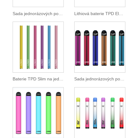
Sada jednorázových podů TPD Standard 550 mAh
Lithiová baterie TPD Electronic Cigarette 500mAh
Baterie TPD Slim na jedno použití Vape Pen 350 mAh
Sada jednorázových podů 600 vstřiků 2ml E-liquidu