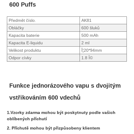
600 Puffs
Předmět číslo.
AK81
Obláčky
600 šluků
Kapacita baterie
500 mAh
Kapacita E-liquidu
2 ml
Velikost produktu
Î¦20*94mm
Odpor cívky
1.8 Î©
Funkce jednorázového vapu s dvojitým
vstřikováním 600 vdechů
1.
Vzorky zdarma mohou být poskytnuty podle vašich
oblíbených příchutí
2. Příchutě mohou být přizpůsobeny klientem