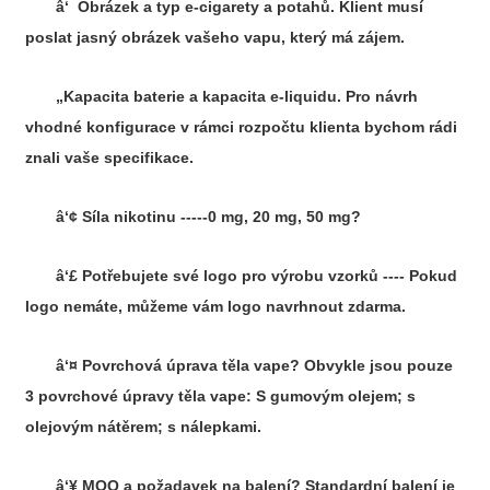
â‘ Obrázek a typ e-cigarety a potahů. Klient musí
poslat jasný obrázek vašeho vapu, který má zájem.
„Kapacita baterie a kapacita e-liquidu. Pro návrh
vhodné konfigurace v rámci rozpočtu klienta bychom rádi
znali vaše specifikace.
â‘¢ Síla nikotinu -----0 mg, 20 mg, 50 mg?
â‘£ Potřebujete své logo pro výrobu vzorků ---- Pokud
logo nemáte, můžeme vám logo navrhnout zdarma.
â‘¤ Povrchová úprava těla vape? Obvykle jsou pouze
3 povrchové úpravy těla vape: S gumovým olejem; s
olejovým nátěrem; s nálepkami.
â‘¥ MOQ a požadavek na balení? Standardní balení je