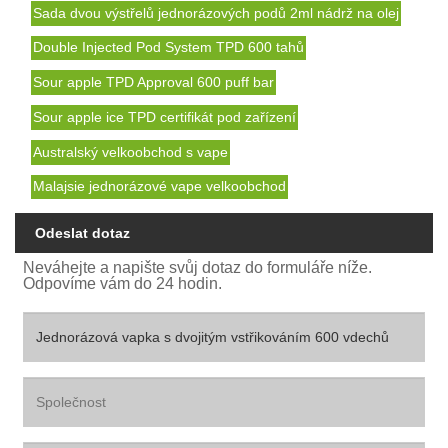
Sada dvou výstřelů jednorázových podů 2ml nádrž na olej
Double Injected Pod System TPD 600 tahů
Sour apple TPD Approval 600 puff bar
Sour apple ice TPD certifikát pod zařízení
Australský velkoobchod s vape
Malajsie jednorázové vape velkoobchod
Odeslat dotaz
Neváhejte a napište svůj dotaz do formuláře níže.
Odpovíme vám do 24 hodin.