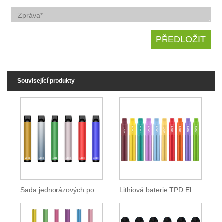
Související produkty
Sada jednorázových podů TPD Standard 550 mAh
Lithiová baterie TPD Electronic Cigarette 500mAh