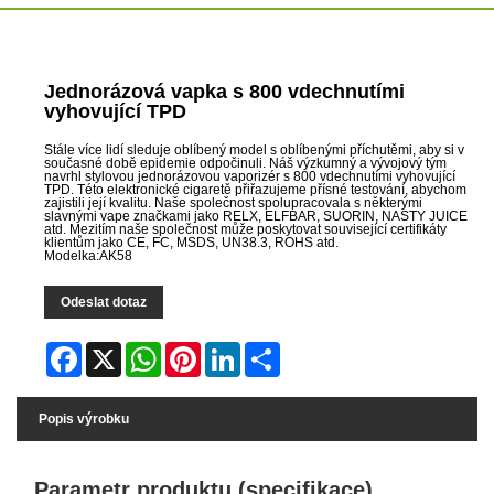
Jednorázová vapka s 800 vdechnutími
vyhovující TPD
Stále více lidí sleduje oblíbený model s oblíbenými příchutěmi, aby si v
současné době epidemie odpočinuli. Náš výzkumný a vývojový tým
navrhl stylovou jednorázovou vaporizér s 800 vdechnutími vyhovující
TPD. Této elektronické cigaretě přiřazujeme přísné testování, abychom
zajistili její kvalitu. Naše společnost spolupracovala s některými
slavnými vape značkami jako RELX, ELFBAR, SUORIN, NASTY JUICE
atd. Mezitím naše společnost může poskytovat související certifikáty
klientům jako CE, FC, MSDS, UN38.3, ROHS atd.
Modelka:AK58
Odeslat dotaz
Facebook
X
WhatsApp
Pinterest
LinkedIn
Share
Popis výrobku
Parametr produktu (specifikace)