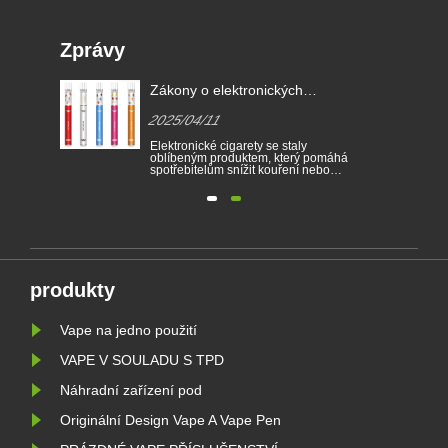
Zprávy
EU,
Zákony o elektronických
e-
cigaretách v různých zemích
2025/04/11
erá
Elektronické cigarety se staly
oblíbeným produktem, který pomáhá
spotřebitelům snížit kouření nebo
m na
vzdát se kouření. Tento článek
dí.
ilustruje zákony a předpisy
kých
elektronických cigaret podle různých
zemí. Kromě toho existují některé
ího
země a oblasti zakázaly produkty
vapingu.
produkty
Vape na jedno použití
VAPE V SOULADU S TPD
Náhradní zařízení pod
Originální Design Vape A Vape Pen