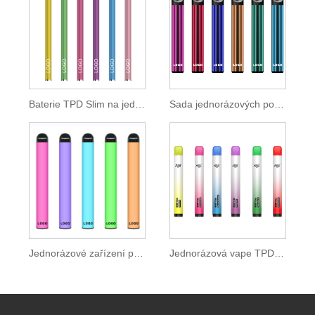
Baterie TPD Slim na jedno použití Vape Pen 350 mAh
Sada jednorázových podů 600 vstřiků 2ml E-liquidu
Jednorázové zařízení pod 0 mg Nikotin nebo Ipure E-liquid
Jednorázová vape TPD s barevným odkapávacím hrotem