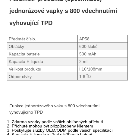
jednorázové vapky s 800 vdechnutími
vyhovující TPD
Předmět číslo.
AP58
Obláčky
600 šluků
Kapacita baterie
500 mAh
Kapacita E-liquidu
2 ml
Velikost produktu
Î¦16*108mm
Odpor cívky
1.6 Î©
Funkce jednorázového vaku s 800 vdechnutími
vyhovujícího TPD
1. Zdarma vzorky podle vašich oblíbených příchutí
2. Příchutě mohou být přizpůsobeny klientem
3. Poskytujte služby OEM/ODM podle vašich specifikací
4. Kapacita E-liquidu je 2ml s 500mah baterií