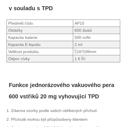
v souladu s TPD
Předmět číslo.
AP10
Obláčky
600 šluků
Kapacita baterie
500 mAh
Kapacita E-liquidu
2 ml
Velikost produktu
Î¦16*108mm
Odpor cívky
1.6 Î©
Funkce jednorázového vakuového pera
600 vstřiků 20 mg vyhovující TPD
1. Zdarma vzorky podle vašich oblíbených příchutí
2. Příchutě mohou být přizpůsobeny klientem