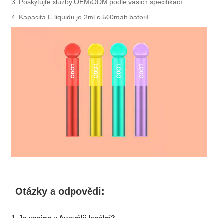
3. Poskytujte služby OEM/ODM podle vašich specifikací
4. Kapacita E-liquidu je 2ml s 500mah baterií
Otázky a odpovědi:
1. Je vaping v Austrálii legální?