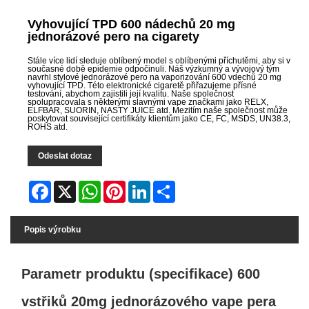
Vyhovující TPD 600 nádechů 20 mg
jednorázové pero na cigarety
Stále více lidí sleduje oblíbený model s oblíbenými příchutěmi, aby si v
současné době epidemie odpočinuli. Náš výzkumný a vývojový tým
navrhl stylové jednorázové pero na vaporizování 600 vdechů 20 mg
vyhovující TPD. Této elektronické cigaretě přiřazujeme přísné
testování, abychom zajistili její kvalitu. Naše společnost
spolupracovala s některými slavnými vape značkami jako RELX,
ELFBAR, SUORIN, NASTY JUICE atd. Mezitím naše společnost může
poskytovat související certifikáty klientům jako CE, FC, MSDS, UN38.3,
ROHS atd.
Odeslat dotaz
Facebook
X
WhatsApp
Pinterest
LinkedIn
Share
Popis výrobku
Parametr produktu (specifikace) 600
vstřiků 20mg jednorázového vape pera