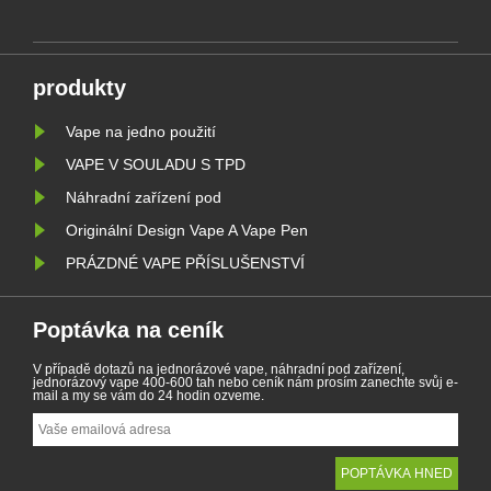
zemí. Kromě toho existují některé
cigaret j
ího
země a oblasti zakázaly produkty
Belgii na
vapingu.
prostředí. 
produkty
Vape na jedno použití
VAPE V SOULADU S TPD
Náhradní zařízení pod
Originální Design Vape A Vape Pen
PRÁZDNÉ VAPE PŘÍSLUŠENSTVÍ
Poptávka na ceník
V případě dotazů na jednorázové vape, náhradní pod zařízení,
jednorázový vape 400-600 tah nebo ceník nám prosím zanechte svůj e-
mail a my se vám do 24 hodin ozveme.