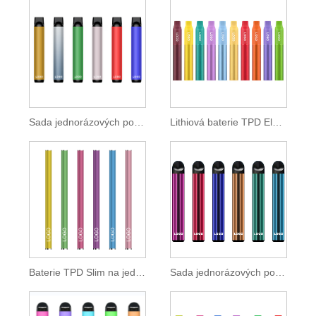
Sada jednorázových podů TPD Standard 550 mAh
Lithiová baterie TPD Electronic Cigarette 500mAh
Baterie TPD Slim na jedno použití Vape Pen 350 mAh
Sada jednorázových podů 600 vstřiků 2ml E-liquidu