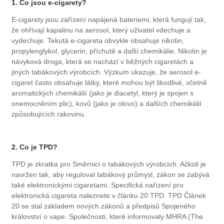
1. Co jsou e-cigarety?
E-cigarety jsou zařízení napájená bateriemi, která fungují tak,
že ohřívají kapalinu na aerosol, který uživatel vdechuje a
vydechuje. Tekutá e-cigareta obvykle obsahuje nikotin,
propylenglykol, glycerin, příchutě a další chemikálie. Nikotin je
návyková droga, která se nachází v běžných cigaretách a
jiných tabákových výrobcích. Výzkum ukazuje, že aerosol e-
cigaret často obsahuje látky, které mohou být škodlivé, včetně
aromatických chemikálií (jako je diacetyl, který je spojen s
onemocněním plic), kovů (jako je olovo) a dalších chemikálií
způsobujících rakovinu.
2. Co je TPD?
TPD je zkratka pro Směrnici o tabákových výrobcích. Ačkoli je
navržen tak, aby reguloval tabákový průmysl, zákon se zabývá
také elektronickými cigaretami. Specifická nařízení pro
elektronická cigareta naleznete v článku 20 TPD. TPD Článek
20 se stal základem nových zákonů a předpisů Spojeného
království o vape. Společnosti, které informovaly MHRA (The