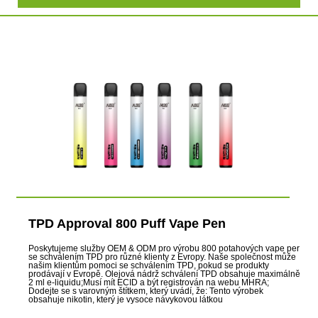
TPD Approval 800 Puff Vape Pen
Poskytujeme služby OEM & ODM pro výrobu 800 potahových vape per
se schválením TPD pro různé klienty z Evropy. Naše společnost může
našim klientům pomoci se schválením TPD, pokud se produkty
prodávají v Evropě. Olejová nádrž schválení TPD obsahuje maximálně
2 ml e-liquidu;Musí mít ECID a být registrován na webu MHRA;
Dodejte se s varovným štítkem, který uvádí, že: Tento výrobek
obsahuje nikotin, který je vysoce návykovou látkou