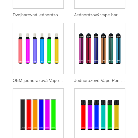
Dvojbarevná jednorázová vape tyčinka 400 tahů
Jednorázový vape bar 600 vdechů
OEM jednorázová Vape Stick 600 vdechů
Jednorázové Vape Pen 600 Puffs 2ml E-liquid