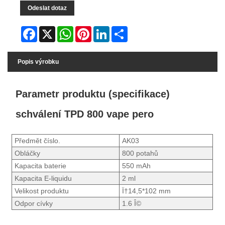
Odeslat dotaz
Facebook
X
WhatsApp
Pinterest
LinkedIn
Share
Popis výrobku
Parametr produktu (specifikace)
schválení TPD 800 vape pero
Předmět číslo.
AK03
Obláčky
800 potahů
Kapacita baterie
550 mAh
Kapacita E-liquidu
2 ml
Velikost produktu
Ï†14,5*102 mm
Odpor cívky
1.6 Î©