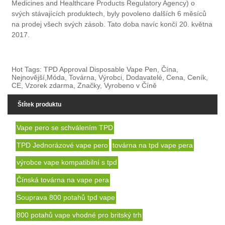
Medicines and Healthcare Products Regulatory Agency) o
svých stávajících produktech, byly povoleno dalších 6 měsíců
na prodej všech svých zásob. Tato doba navíc končí 20. května
2017.
Hot Tags: TPD Approval Disposable Vape Pen, Čína,
Nejnovější,Móda, Továrna, Výrobci, Dodavatelé, Cena, Ceník,
CE, Vzorek zdarma, Značky, Vyrobeno v Číně
Štítek produktu
Vape pero se schválením TPD
TPD Jednorázové vape pero
továrna na tpd vape pera
výrobce vape kompatibilní s tpd
Čínská továrna na vape pera
Souprava 800 potahů tpd vape
800 potahů vape vhodné pro britský trh