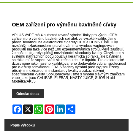
OEM zařízení pro výměnu bavlněné cívky
APLUS VAPE má 4 automatizované výrobní linky pro výrobu OEM
zařízení pro výměnu bavlněných spirálek ve vysoké kvalitě. Jsme
přední továrnou na elektronické cigarety OEM a ODM v Číně. Díky
rozsáhlým zkušenostem s navrhováním a výrobou vapingových
produktů má také více než 100 experimentálních strojů, které zajišťují,
že naše e-cigarety splňují mezinárodní standardy kvality. Obvykle se v
systému náhradních podů používá keramická spirálka, ale bavlněná
spirálka může vaperu vrátit skutečnou chuť e-liquidu. Pro elektronické
džusy jsme jako našeho kvalifikovaného dodavatele vybrali společnost
pro e-džusy schválenou FDA. Všechny výrobní postupy jsou řízeny
přísnými mezinárodními standardy kvality a zákaznickými
specifikacemi kvality. Spolupracovali jsme s mnoha slavnými značkami
vape, jako jsou CALIBAR, ELFBAR, NASTY JUICE, SUORIN atd.
Modelka:AK35
Odeslat dotaz
Facebook
X
WhatsApp
Pinterest
LinkedIn
Share
Popis výrobku