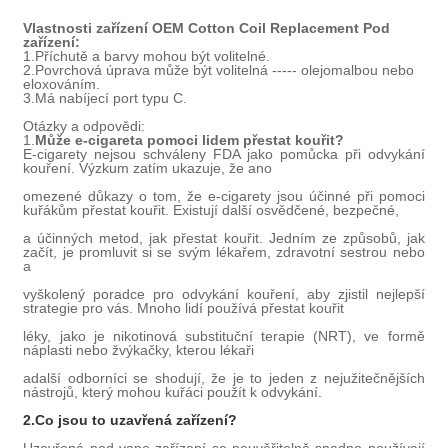
Vlastnosti zařízení OEM Cotton Coil Replacement Pod
zařízení:
1.
Příchutě a barvy mohou být volitelné.
2.
Povrchová úprava může být volitelná ----- olejomalbou nebo
eloxováním.
3.
Má nabíjecí port typu C.
Otázky a odpovědi:
1.
Může e-cigareta pomoci lidem přestat kouřit?
E-cigarety nejsou schváleny FDA jako pomůcka při odvykání
kouření. Výzkum zatím ukazuje, že ano
omezené důkazy o tom, že e-cigarety jsou účinné při pomoci
kuřákům přestat kouřit. Existují další osvědčené, bezpečné,
a účinných metod, jak přestat kouřit. Jedním ze způsobů, jak
začít, je promluvit si se svým lékařem, zdravotní sestrou nebo
a
vyškolený poradce pro odvykání kouření, aby zjistil nejlepší
strategie pro vás. Mnoho lidí používá přestat kouřit
léky, jako je nikotinová substituční terapie (NRT), ve formě
náplasti nebo žvýkačky, kterou lékaři
a
další odborníci se shodují, že je to jeden z nejužitečnějších
nástrojů, který mohou kuřáci použít k odvykání.
2.
Co jsou to uzavřená zařízení?