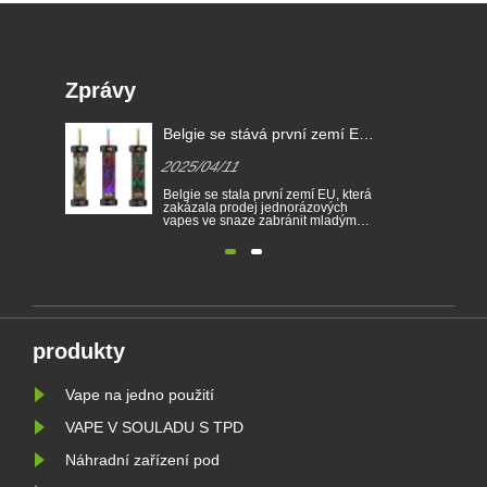
Zprávy
Belgie se stává první zemí EU,
Zákony o elektroni
která zakazuje jednorázové e-
cigaretách v různý
2025/04/11
2025/04/11
cigarety
Belgie se stala první zemí EU, která
Elektronické cigarety s
zakázala prodej jednorázových
oblíbeným produktem,
vapes ve snaze zabránit mladým
spotřebitelům snížit k
lidem v tom, aby se stali závislým na
vzdát se kouření. Tent
nikotinu a chránili životní prostředí.
ilustruje zákony a pře
Prodej jednorázových elektronických
elektronických cigaret
cigaret je od 1. ledna zakázán v
zemí. Kromě toho exist
Belgii na základě zdraví a životního
země a oblasti zakáza
prostředí. Ve stej......
vapingu.
produkty
Vape na jedno použití
VAPE V SOULADU S TPD
Náhradní zařízení pod