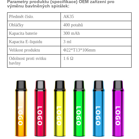
Parametry produktu (specifikace) OEM zařízení pro
výměnu bavlněných spirálek:
Předmět číslo.
AK35
Obláčky
400 potahů
Kapacita baterie
300 mAh
Kapacita E-liquidu
3 ml
Velikost produktu
Φ
22*T13*106mm
Odolnost proti svitku
1.6
Ω
bavlny