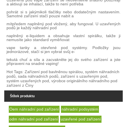
Uzavřená pod vape zařízení se neuvěřitelně snadno používají
a aktivují se inhalací, takže to není potřeba
pohrát si s jakýmikoli tlačítky nebo dodatečným nastavením.
Samotné zařízení stačí pouze nabít a
mít
předem naplněný pod vložený, aby fungoval. U uzavřených
podů je každý náhradní pod
naplněný e-liquidem a obsahuje vlastní spirálku, takže ji
nemusíte jako standard vyměňovat
vape tanky a otevřené pod systémy. Podložky jsou
jednorázové, stačí si jen vybrat svůj e-
tekutá chuť a síla a zacvakněte jej do svého zařízení a jste
připraveni na snadné vaping!
Hot Tags: Zařízení pod bavlněnou spirálou, systém náhradních
podů, sada náhradních podů, zařízení s uzavřeným pod,
systém uzavřených pod, výrobce originálního náhradního pod
zařízení z Číny
Štítek produktu
Oem náhradní pod zařízení
náhradní podsystém
odm náhradní pod zařízení
uzavřené pod zařízení