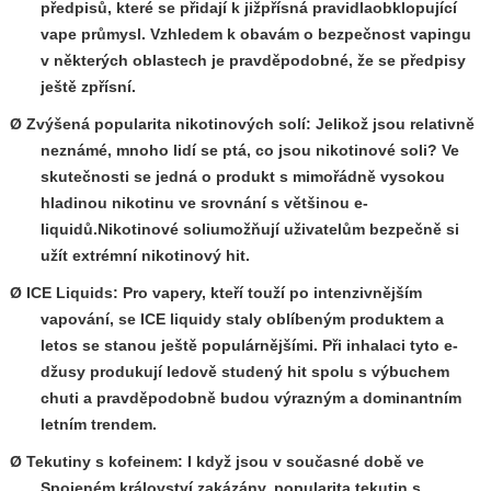
předpisů, které se přidají k již
přísná pravidla
obklopující
vape průmysl. Vzhledem k obavám o bezpečnost vapingu
v některých oblastech je pravděpodobné, že se předpisy
ještě zpřísní.
Ø Zvýšená popularita nikotinových solí: Jelikož jsou relativně
neznámé, mnoho lidí se ptá, co jsou nikotinové soli? Ve
skutečnosti se jedná o produkt s mimořádně vysokou
hladinou nikotinu ve srovnání s většinou e-
liquidů.
Nikotinové soli
umožňují uživatelům bezpečně si
užít extrémní nikotinový hit.
Ø ICE Liquids: Pro vapery, kteří touží po intenzivnějším
vapování, se ICE liquidy staly oblíbeným produktem a
letos se stanou ještě populárnějšími. Při inhalaci tyto e-
džusy produkují ledově studený hit spolu s výbuchem
chuti a pravděpodobně budou výrazným a dominantním
letním trendem.
Ø Tekutiny s kofeinem: I když jsou v současné době ve
Spojeném království zakázány, popularita tekutin s