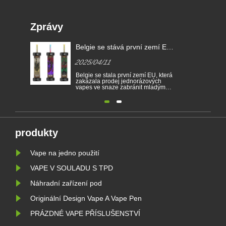
Zprávy
Belgie se stává první zemí EU,
která zakazuje jednorázové e-
2025/04/11
cigarety
Belgie se stala první zemí EU, která
zakázala prodej jednorázových
vapes ve snaze zabránit mladým
lidem v tom, aby se stali závislým na
nikotinu a chránili životní prostředí.
Prodej jednorázových elektronických
cigaret je od 1. ledna zakázán v
Belgii na základě zdraví a životního
prostředí. Ve stej......
produkty
Vape na jedno použití
VAPE V SOULADU S TPD
Náhradní zařízení pod
Originální Design Vape A Vape Pen
PRÁZDNÉ VAPE PŘÍSLUŠENSTVÍ