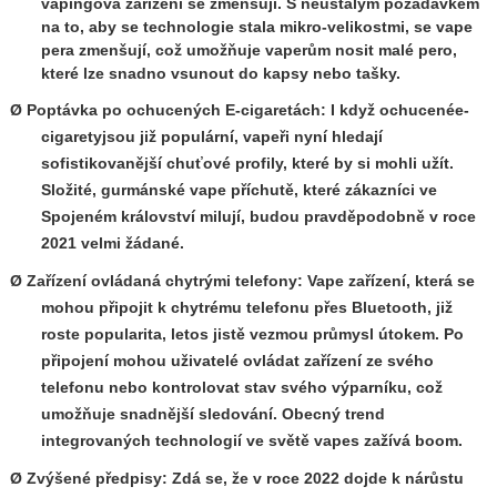
vapingová zařízení se zmenšují. S neustálým požadavkem
na to, aby se technologie stala mikro-velikostmi, se vape
pera zmenšují, což umožňuje vaperům nosit malé pero,
které lze snadno vsunout do kapsy nebo tašky.
Ø Poptávka po ochucených E-cigaretách: I když ochucené
e-
cigarety
jsou již populární, vapeři nyní hledají
sofistikovanější chuťové profily, které by si mohli užít.
Složité, gurmánské vape příchutě, které zákazníci ve
Spojeném království milují, budou pravděpodobně v roce
2021 velmi žádané.
Ø Zařízení ovládaná chytrými telefony: Vape zařízení, která se
mohou připojit k chytrému telefonu přes Bluetooth, již
roste popularita, letos jistě vezmou průmysl útokem. Po
připojení mohou uživatelé ovládat zařízení ze svého
telefonu nebo kontrolovat stav svého výparníku, což
umožňuje snadnější sledování. Obecný trend
integrovaných technologií ve světě vapes zažívá boom.
Ø Zvýšené předpisy: Zdá se, že v roce 2022 dojde k nárůstu