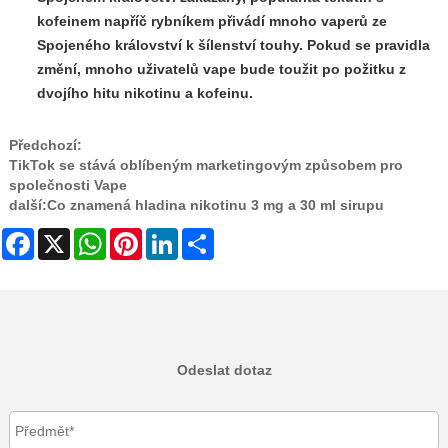
kofeinem napříč rybníkem přivádí mnoho vaperů ze
Spojeného království k šílenství touhy. Pokud se pravidla
změní, mnoho uživatelů vape bude toužit po požitku z
dvojího hitu nikotinu a kofeinu.
Předchozí:
TikTok se stává oblíbeným marketingovým způsobem pro
společnosti Vape
další:
Co znamená hladina nikotinu 3 mg a 30 ml sirupu
Facebook
X
WhatsApp
Pinterest
LinkedIn
Share
Odeslat dotaz