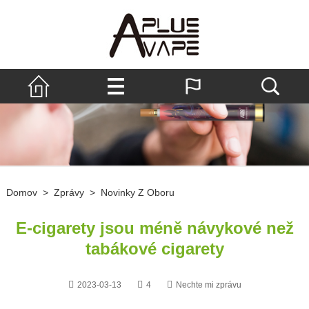
Domov
>
Zprávy
>
Novinky Z Oboru
E-cigarety jsou méně návykové než
tabákové cigarety
2023-03-13
4
Nechte mi zprávu