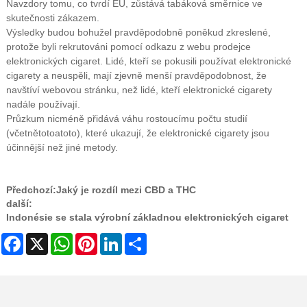
Navzdory tomu, co tvrdí EU, zůstává tabáková směrnice ve
skutečnosti zákazem.
Výsledky budou bohužel pravděpodobně poněkud zkreslené,
protože byli rekrutováni pomocí odkazu z webu prodejce
elektronických cigaret. Lidé, kteří se pokusili používat elektronické
cigarety a neuspěli, mají zjevně menší pravděpodobnost, že
navštíví webovou stránku, než lidé, kteří elektronické cigarety
nadále používají.
Průzkum nicméně přidává váhu rostoucímu počtu studií
(včetně
toto
a
toto
), které ukazují, že elektronické cigarety jsou
účinnější než jiné metody.
Předchozí:
Jaký je rozdíl mezi CBD a THC
další:
Indonésie se stala výrobní základnou elektronických cigaret
Facebook
X
WhatsApp
Pinterest
LinkedIn
Share