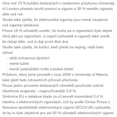
Více než 70 % kuřáků dotázaných v nedávném průzkumu University
of London přestalo kouřit pomocí e-cigaret a 38 % nemělo cigaretu
déle než rok.
Studie také zjistila, že elektronické cigarety jsou méně návykové
než cigarety tabákové.
Pouze 18 % uživatelů uvedlo, že touha po e-cigaretách byla stejně
silná jako po cigaretách, a vapeři (uživatelé e-cigaret) také uvedli,
že čekají déle, než si dají první šluk dne.
Studie také zjistila, že kuřáci, kteří přešli na vaping, našli řadu
výhod:
· větší schopnost dýchání
· méně tužeb
· menší podráždění hrdla a bolest čelistí
Průzkum, který jsme provedli v roce 2008 s University of Alberta,
také zjistil řadu zdravotních přínosů přechodu.
Pouze jedno procento dotázaných uživatelů používalo nulové
nikotinové ecigarety – nejpoužívanější 0,8 %.
Směrnice EU o tabáku
si klade za cíl povolit maximálně 0,4 %
nikotinu v elektronických cigaretách, což by podle Chrise Pricea z
Asociace spotřebitelů elektronických cigaret (ECCA UK) způsobilo,
že by to bylo zbytečné pro asi 93 % uživatelů elektronických cigaret.