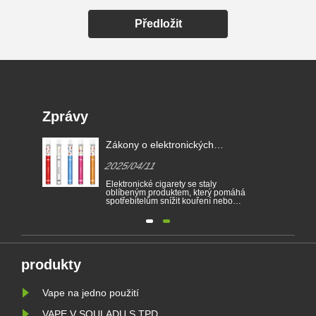
Předložit
Zprávy
EU,
Zákony o elektronických
e-
cigaretách v různých zemích
2025/04/11
erá
Elektronické cigarety se staly
oblíbeným produktem, který pomáhá
spotřebitelům snížit kouření nebo
m na
vzdát se kouření. Tento článek
dí.
ilustruje zákony a předpisy
kých
elektronických cigaret podle různých
zemí. Kromě toho existují některé
ího
země a oblasti zakázaly produkty
vapingu.
produkty
Vape na jedno použití
VAPE V SOULADU S TPD