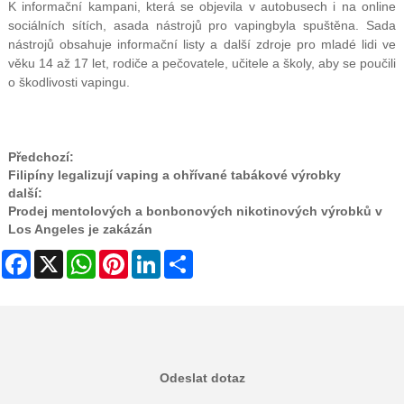
K informační kampani, která se objevila v autobusech i na online
sociálních sítích, a
sada nástrojů pro vaping
byla spuštěna. Sada
nástrojů obsahuje informační listy a další zdroje pro mladé lidi ve
věku 14 až 17 let, rodiče a pečovatele, učitele a školy, aby se poučili
o škodlivosti vapingu.
Předchozí:
Filipíny legalizují vaping a ohřívané tabákové výrobky
další:
Prodej mentolových a bonbonových nikotinových výrobků v
Los Angeles je zakázán
Facebook
X
WhatsApp
Pinterest
LinkedIn
Share
Odeslat dotaz