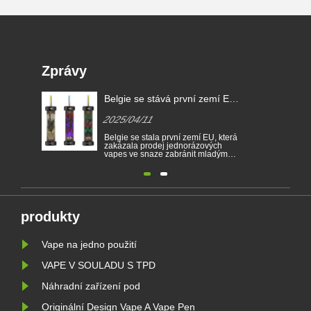
Zprávy
Belgie se stává první zemí EU,
která zakazuje jednorázové e-
2025/04/11
cigarety
Belgie se stala první zemí EU, která
zakázala prodej jednorázových
vapes ve snaze zabránit mladým
lidem v tom, aby se stali závislým na
nikotinu a chránili životní prostředí.
Prodej jednorázových elektronických
cigaret je od 1. ledna zakázán v
Belgii na základě zdraví a životního
prostředí. Ve stej......
produkty
Vape na jedno použití
VAPE V SOULADU S TPD
Náhradní zařízení pod
Originální Design Vape A Vape Pen