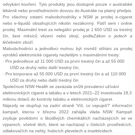
odvykání kouření. Tyto produkty jsou dostupné pouze v australské
lékárně nebo prostřednictvím dovozu do Austrálie na platný předpis.
Pro všechny ostatní maloobchodníky v NSW je prodej e-cigaret
nebo e-liquidů obsahujících nikotin nezákonný. Patří sem i online
prodej. Maximální trest za nelegální prodej je 1 650 USD za trestný
čin, šest měsíců vězení nebo obojí, podle
Zákon o jedech a
léčebném zboží
.
Maloobchodníci a jednotlivci mohou být rovněž stíháni za prodej
výrobků elektronické cigarety nezletilým s maximálními tresty:
· Pro jednotlivce až 11 000 USD za první trestný čin a až 55 000
USD za druhý nebo další trestný čin;
· Pro korporace až 55 000 USD za první trestný čin a až 110 000
USD za druhý nebo další trestný čin.
Společnost NSW Health se zavázala snížit prevalenci užívání
elektronických cigaret a tabáku a v letech 2021–22 investovala 18,3
milionu dolarů do kontroly tabáku a elektronických cigaret.
Nájezdy se stupňují na zadní straně 'Víš, co vapuješ?' informační
kampaň, kterou v březnu 2022 zahájila vláda NSW. Kampaň
zvyšuje povědomí o škodlivých chemikáliích nacházejících se ve
výparech, včetně těch, které se nacházejí v čisticích prostředcích,
odlakovačích na nehty, hubicích plevelech a insekticidech.