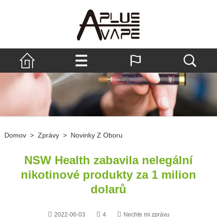
Domov
>
Zprávy
>
Novinky Z Oboru
NSW Health zabavila nelegální
nikotinové produkty za 1 milion
dolarů
2022-06-03
4
Nechte mi zprávu