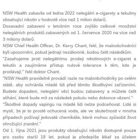
NSW Health zabavila od ledna 2022 nelegální e-cigarety a tekutiny
obsahující nikotin v hodnotě více než 1 milion dolarů.
Dosavadní zabavení v letošním roce zvýšilo celkové množství
nelegálních produktů zabavených od 1. července 2020 na více než
3 miliony dolarů.
NSW Chief Health Officer, Dr. Kerry Chant, řekl, že maloobchodníci
byli upozorněni, pokud jednají nezákonně, budou čelit následkům.
"Zasahujeme proti nelegálnímu prodeji nikotinových e-cigaret a
tekutin a zaujímáme přístup nulové tolerance k těm, kdo je
prodávají," řekl doktor Chant.
"NSW Health pravidelně provádí razie na maloobchodníky po celém
státě, aby ochránila mladé lidi před těmito škodlivými zařízeními.
Budete dopadeni, nelegální věci budou zabaveny a můžete čelit
stíhání, které bude mít za následek pokutu nebo dokonce vězení."
"Škodlivé dopady vapingu na mladé lidi nelze podceňovat. Lidé si
myslí, že je to prostě ochucená voda, ale ve skutečnosti v mnoha
případech požívají jedovaté chemikálie, které mohou způsobit život
ohrožující zranění."
Od 1. října 2021 jsou produkty obsahující nikotin dostupné pouze
pro osoby starší 18 let, pokud je předepíše lékař za účelem