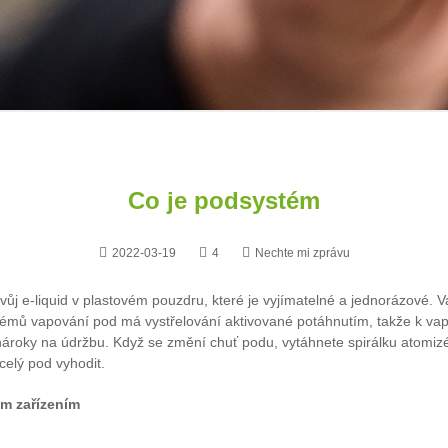
Co je podsystém
2022-03-19
4
Nechte mi zprávu
svůj e-liquid v plastovém pouzdru, které je vyjímatelné a jednorázové. 
systémů vapování pod má vystřelování aktivované potáhnutím, takže k v
ároky na údržbu. Když se změní chuť podu, vytáhnete spirálku atomizér
 celý pod vyhodit.
ým zařízením