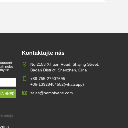
Kontaktujte nás
náhradní
No.2153 Xihuan Road, Shajing Street,
 tah nebo
Baoan District, Shenzhen, Čína
 my se
+86-755-27907695
+86-13928484552(whatsapp)
sales@oemofvape.com
ch údajů
azena.