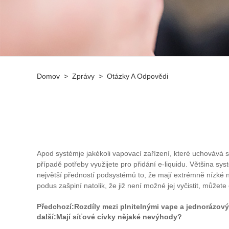
Domov
>
Zprávy
>
Otázky A Odpovědi
A
pod systém
je jakékoli vapovací zařízení, které uchovává 
případě potřeby využijete pro přidání e-liquidu. Většina 
největší předností podsystémů to, že mají extrémně nízké n
podus zašpiní natolik, že již není možné jej vyčistit, můžete
Předchozí:
Rozdíly mezi plnitelnými vape a jednorázov
další:
Mají síťové cívky nějaké nevýhody?