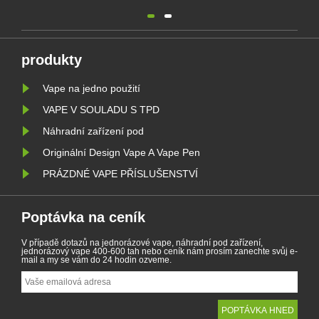
lidem v tom, aby se stali závislým na
nikotinu a chránili životní prostředí.
Prodej jednorázových elektronických
cigaret je od 1. ledna zakázán v
Belgii na základě zdraví a životního
prostředí. Ve stej......
produkty
Vape na jedno použití
VAPE V SOULADU S TPD
Náhradní zařízení pod
Originální Design Vape A Vape Pen
PRÁZDNÉ VAPE PŘÍSLUŠENSTVÍ
Poptávka na ceník
V případě dotazů na jednorázové vape, náhradní pod zařízení,
jednorázový vape 400-600 tah nebo ceník nám prosím zanechte svůj e-
mail a my se vám do 24 hodin ozveme.