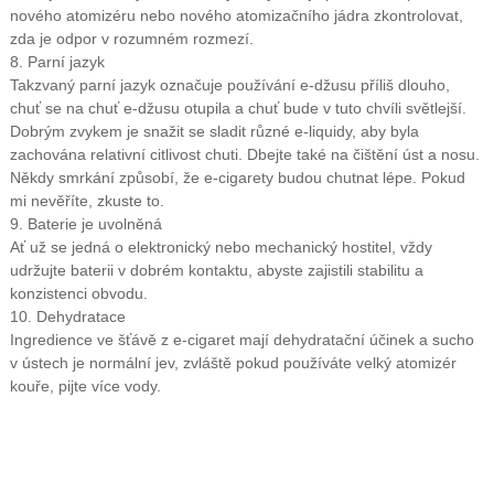
nového atomizéru nebo nového atomizačního jádra zkontrolovat,
zda je odpor v rozumném rozmezí.
8. Parní jazyk
Takzvaný parní jazyk označuje používání e-džusu příliš dlouho,
chuť se na chuť e-džusu otupila a chuť bude v tuto chvíli světlejší.
Dobrým zvykem je snažit se sladit různé e-liquidy, aby byla
zachována relativní citlivost chuti. Dbejte také na čištění úst a nosu.
Někdy smrkání způsobí, že e-cigarety budou chutnat lépe. Pokud
mi nevěříte, zkuste to.
9. Baterie je uvolněná
Ať už se jedná o elektronický nebo mechanický hostitel, vždy
udržujte baterii v dobrém kontaktu, abyste zajistili stabilitu a
konzistenci obvodu.
10. Dehydratace
Ingredience ve šťávě z e-cigaret mají dehydratační účinek a sucho
v ústech je normální jev, zvláště pokud používáte velký atomizér
kouře, pijte více vody.