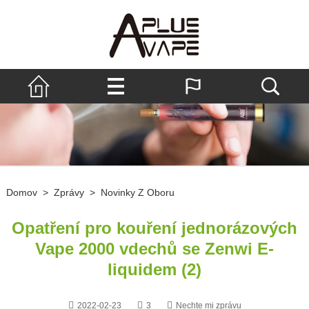
Domov
>
Zprávy
>
Novinky Z Oboru
Opatření pro kouření jednorázových
Vape 2000 vdechů se Zenwi E-
liquidem (2)
2022-02-23
3
Nechte mi zprávu