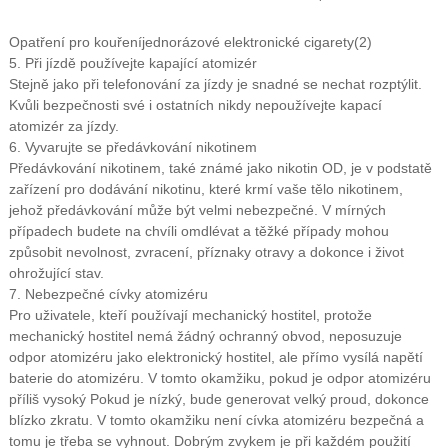
Opatření pro kouření
jednorázové elektronické cigarety
(2)
5. Při jízdě používejte kapající atomizér
Stejně jako při telefonování za jízdy je snadné se nechat rozptýlit.
Kvůli bezpečnosti své i ostatních nikdy nepoužívejte kapací
atomizér za jízdy.
6. Vyvarujte se předávkování nikotinem
Předávkování nikotinem, také známé jako nikotin OD, je v podstatě
zařízení pro dodávání nikotinu, které krmí vaše tělo nikotinem,
jehož předávkování může být velmi nebezpečné. V mírných
případech budete na chvíli omdlévat a těžké případy mohou
způsobit nevolnost, zvracení, příznaky otravy a dokonce i život
ohrožující stav.
7. Nebezpečné cívky atomizéru
Pro uživatele, kteří používají mechanický hostitel, protože
mechanický hostitel nemá žádný ochranný obvod, neposuzuje
odpor atomizéru jako elektronický hostitel, ale přímo vysílá napětí
baterie do atomizéru. V tomto okamžiku, pokud je odpor atomizéru
příliš vysoký Pokud je nízký, bude generovat velký proud, dokonce
blízko zkratu. V tomto okamžiku není cívka atomizéru bezpečná a
tomu je třeba se vyhnout. Dobrým zvykem je při každém použití