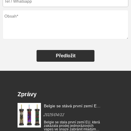
Předložit
Zprávy
Belgie se stává první zemí EU,
která zakazuje jednorázové e-
2025/04/11
cigarety
Belgie se stala první zemí EU, která
zakázala prodej jednorázových
vapes ve snaze zabránit mladým