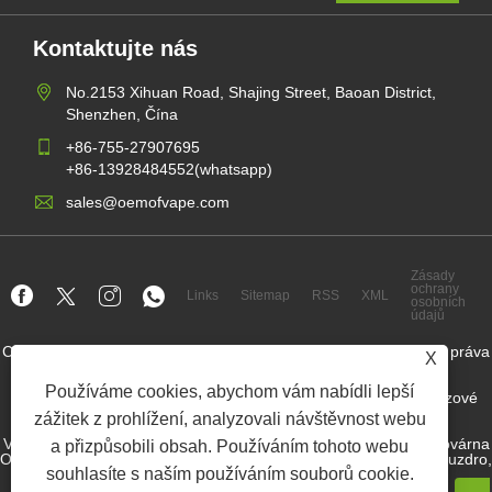
Kontaktujte nás
No.2153 Xihuan Road, Shajing Street, Baoan District,
Shenzhen, Čína
+86-755-27907695
+86-13928484552(whatsapp)
sales@oemofvape.com
Zásady
ochrany
Links
Sitemap
RSS
XML
osobních
údajů
Copyright © 2022 Aplus Precision Technology Co., Ltd. Všechna práva
X
vyhrazena.
Používáme cookies, abychom vám nabídli lepší
Výrobce kazety v Číně, náhradní podléhající zařízení, jednorázové
vape, továrna na vape OEM, elektronická cigareta
zážitek z prohlížení, analyzovali návštěvnost webu
Velkoobchod s nikotinem, dodavatelem nikotinového pouzdra, továrna
a přizpůsobili obsah. Používáním tohoto webu
OEM Nicotine Pouch továrna, továrna OEM SNUS, nikotinový pouzdro,
souhlasíte s naším používáním souborů cookie.
předplněné zařízení, zařízení, zařízení,