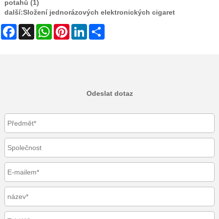
potahů (1)
další:
Složení jednorázových elektronických cigaret
Facebook
X
WhatsApp
Pinterest
LinkedIn
Share
Odeslat dotaz