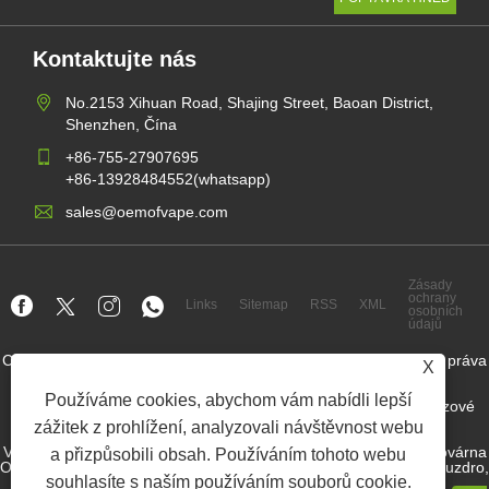
Kontaktujte nás
No.2153 Xihuan Road, Shajing Street, Baoan District,
Shenzhen, Čína
+86-755-27907695
+86-13928484552(whatsapp)
sales@oemofvape.com
Zásady
ochrany
Links
Sitemap
RSS
XML
osobních
údajů
Copyright © 2022 Aplus Precision Technology Co., Ltd. Všechna práva
X
vyhrazena.
Používáme cookies, abychom vám nabídli lepší
Výrobce kazety v Číně, náhradní podléhající zařízení, jednorázové
vape, továrna na vape OEM, elektronická cigareta
zážitek z prohlížení, analyzovali návštěvnost webu
Velkoobchod s nikotinem, dodavatelem nikotinového pouzdra, továrna
a přizpůsobili obsah. Používáním tohoto webu
OEM Nicotine Pouch továrna, továrna OEM SNUS, nikotinový pouzdro,
souhlasíte s naším používáním souborů cookie.
předplněné zařízení, zařízení, zařízení,