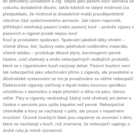
do atmosféry uživatelem e-cig. Stejně jako pasivní kouř setrvává ve
vzduchu dostatečně dlouho, takže kdokoli ve stejné místnosti (za
předpokladu, že místnost je dostatečně malá) pravděpodobně
vdechne část vydechovaného aerosolu. Jak název napovídá,
přihlížející neinhalují pasivní (nebo pasivní) kouř – protože výpary z
pasivních e-cigaret prostě nejsou kouř.
Kouř je produktem spalování. Spalování jakékoli látky ohněm –
včetně dřeva, listí, budovy nebo jakéhokoli rostlinného materiálu,
včetně tabáku – produkuje těkavé plyny, karcinogenní pevné
částice, oxid uhelnatý a směs nebezpečných vedlejších produktů,
které se v cigaretovém kouři nazývají dehet. Pasivní kouření není
tak nebezpečné jako vdechování přímo z cigarety, ale pravidelné a
dlouhodobé vystavování se mu je považováno za vážné nebezpečí.
Elektronické cigarety zahřívají e-liquid malou kovovou spirálkou
umístěnou v atomizéru a teplo přemění e-džus na páru, kterou
vidíte. Páry e-cigarety neobsahují žádný oxid uhelnatý ani dehet a
částice v aerosolu jsou spíše kapalné než pevné. Nebezpečné
chemikálie a kovy se nacházejí v páře, ale pouze v nepatrném
množství. Úrovně toxických látek jsou nepatrné ve srovnání s těmi,
které se nacházejí v kouři, což znamená, že nebezpečí vapingu z
druhé ruky je méně významné.