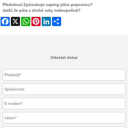
Předchozí:
Způsobuje vaping plíce popcornu?
další:
Je pára z druhé ruky nebezpečná?
Facebook
X
WhatsApp
Pinterest
LinkedIn
Share
Odeslat dotaz