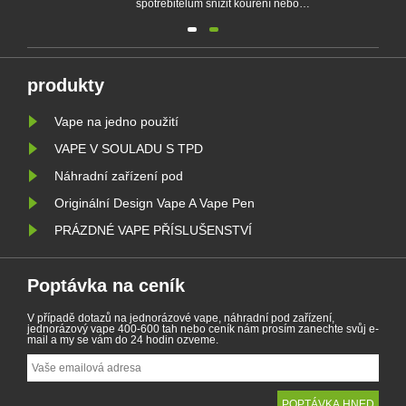
spotřebitelům snížit kouření nebo
m na
vzdát se kouření. Tento článek
dí.
ilustruje zákony a předpisy
kých
elektronických cigaret podle různých
zemí. Kromě toho existují některé
ího
země a oblasti zakázaly produkty
vapingu.
produkty
Vape na jedno použití
VAPE V SOULADU S TPD
Náhradní zařízení pod
Originální Design Vape A Vape Pen
PRÁZDNÉ VAPE PŘÍSLUŠENSTVÍ
Poptávka na ceník
V případě dotazů na jednorázové vape, náhradní pod zařízení,
jednorázový vape 400-600 tah nebo ceník nám prosím zanechte svůj e-
mail a my se vám do 24 hodin ozveme.