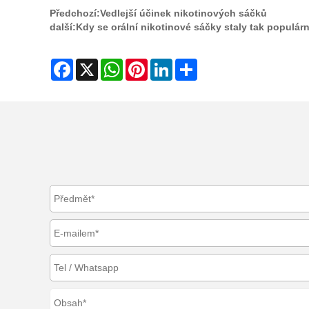
Předchozí:
Vedlejší účinek nikotinových sáčků
další:
Kdy se orální nikotinové sáčky staly tak populár
Facebook
X
WhatsApp
Pinterest
LinkedIn
Share