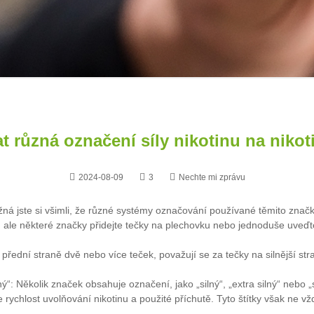
at různá označení síly nikotinu na niko
2024-08-09
3
Nechte mi zprávu
ná jste si všimli, že různé systémy označování používané těmito značkam
 ale některé značky přidejte tečky na plechovku nebo jednoduše uveďte
přední straně dvě nebo více teček, považují se za tečky na silnější st
ný“: Několik značek obsahuje označení, jako „silný“, „extra silný“ nebo „
e rychlost uvolňování nikotinu a použité příchutě. Tyto štítky však ne 