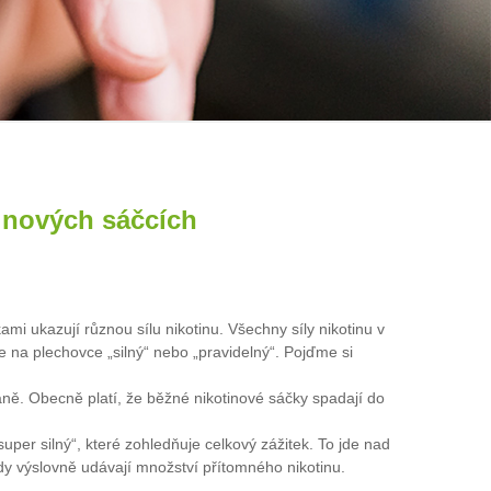
tinových sáčcích
i ukazují různou sílu nikotinu. Všechny síly nikotinu v
 na plechovce „silný“ nebo „pravidelný“. Pojďme si
raně. Obecně platí, že běžné nikotinové sáčky spadají do
super silný“, které zohledňuje celkový zážitek. To jde nad
vždy výslovně udávají množství přítomného nikotinu.