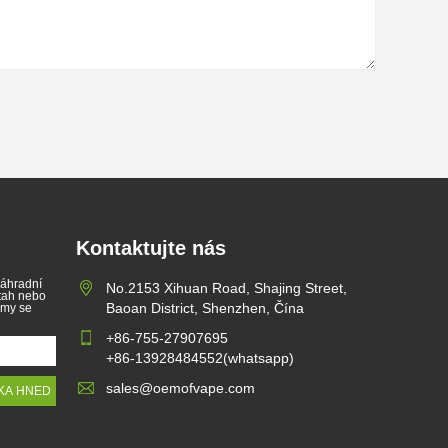
Kontaktujte nás
náhradní
No.2153 Xihuan Road, Shajing Street,
 tah nebo
Baoan District, Shenzhen, Čína
 my se
+86-755-27907695
+86-13928484552(whatsapp)
sales@oemofvape.com