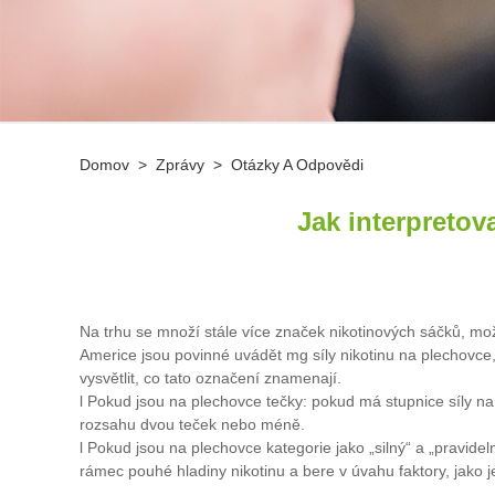
Domov
>
Zprávy
>
Otázky A Odpovědi
Jak interpretov
Na trhu se množí stále více značek nikotinových sáčků, mož
Americe jsou povinné uvádět mg síly nikotinu na plechovce,
vysvětlit, co tato označení znamenají.
l Pokud jsou na plechovce tečky: pokud má stupnice síly na 
rozsahu dvou teček nebo méně.
l Pokud jsou na plechovce kategorie jako „silný“ a „pravidel
rámec pouhé hladiny nikotinu a bere v úvahu faktory, jako j