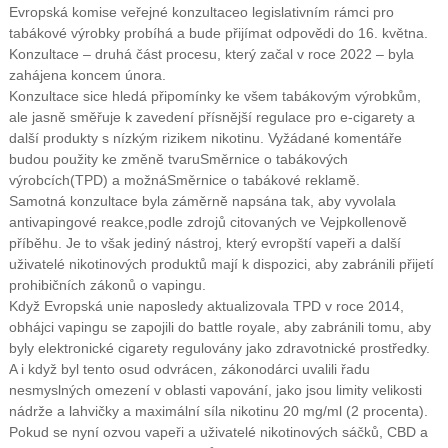
Evropská komise
veřejné konzultace
o legislativním rámci pro
tabákové výrobky probíhá a bude přijímat odpovědi do 16. května.
Konzultace – druhá část procesu, který začal v roce 2022 – byla
zahájena koncem února.
Konzultace sice hledá připomínky ke všem tabákovým výrobkům,
ale jasně směřuje k zavedení přísnější regulace pro e-cigarety a
další produkty s nízkým rizikem nikotinu. Vyžádané komentáře
budou použity ke změně tvaru
Směrnice o tabákových
výrobcích
(TPD)
a možná
Směrnice o tabákové reklamě
.
Samotná konzultace byla záměrně napsána tak, aby vyvolala
antivapingové reakce,
podle zdrojů citovaných ve Vejpkollenově
příběhu
. Je to však jediný nástroj, který evropští vapeři a další
uživatelé nikotinových produktů mají k dispozici, aby zabránili přijetí
prohibičních zákonů o vapingu.
Když Evropská unie naposledy aktualizovala TPD v roce 2014,
obhájci vapingu se zapojili do battle royale, aby zabránili tomu, aby
byly elektronické cigarety regulovány jako zdravotnické prostředky.
A i když byl tento osud odvrácen, zákonodárci uvalili řadu
nesmyslných omezení v oblasti vapování, jako jsou limity velikosti
nádrže a lahvičky a maximální síla nikotinu 20 mg/ml (2 procenta).
Pokud se nyní ozvou vapeři a uživatelé nikotinových sáčků, CBD a