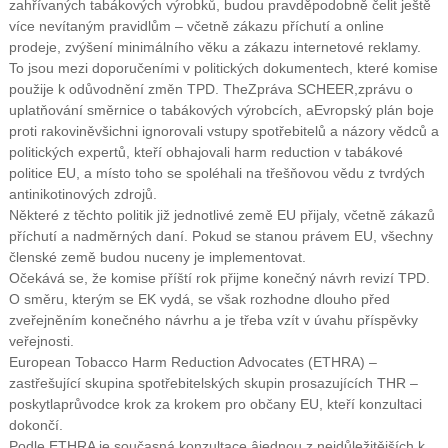
zahřívaných tabákových výrobků, budou pravděpodobně čelit ještě
více nevítaným pravidlům – včetně zákazu příchutí a online
prodeje, zvýšení minimálního věku a zákazu internetové reklamy.
To jsou mezi doporučeními v politických dokumentech, které komise
použije k odůvodnění změn TPD. The
Zpráva SCHEER
,
zprávu o
uplatňování směrnice o tabákových výrobcích
, a
Evropský plán boje
proti rakovině
všichni ignorovali vstupy spotřebitelů a názory vědců a
politických expertů, kteří obhajovali harm reduction v tabákové
politice EU, a místo toho se spoléhali na třešňovou vědu z tvrdých
antinikotinových zdrojů.
Některé z těchto politik již jednotlivé země EU přijaly, včetně zákazů
příchutí a nadměrných daní. Pokud se stanou právem EU, všechny
členské země budou nuceny je implementovat.
Očekává se, že komise příští rok přijme konečný návrh revizí TPD.
O směru, kterým se EK vydá, se však rozhodne dlouho před
zveřejněním konečného návrhu a je třeba vzít v úvahu příspěvky
veřejnosti.
European Tobacco Harm Reduction Advocates (ETHRA) –
zastřešující skupina spotřebitelských skupin prosazujících THR –
poskytla
průvodce krok za krokem pro občany EU, kteří konzultaci
dokončí
.
Podle ETHRA je současná konzultace âjednou z nejdůležitějších k