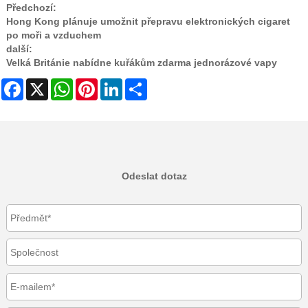
Předchozí:
Hong Kong plánuje umožnit přepravu elektronických cigaret
po moři a vzduchem
další:
Velká Británie nabídne kuřákům zdarma jednorázové vapy
Facebook
X
WhatsApp
Pinterest
LinkedIn
Share
Odeslat dotaz