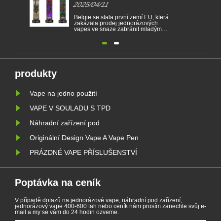
2025/04/11
cigarety
Belgie se stala první zemí EU, která
zakázala prodej jednorázových
vapes ve snaze zabránit mladým
lidem v tom, aby se stali závislým na
nikotinu a chránili životní prostředí.
Prodej jednorázových elektronických
cigaret je od 1. ledna zakázán v
Belgii na základě zdraví a životního
prostředí. Ve stej......
produkty
Vape na jedno použití
VAPE V SOULADU S TPD
Náhradní zařízení pod
Originální Design Vape A Vape Pen
PRÁZDNÉ VAPE PŘÍSLUŠENSTVÍ
Poptávka na ceník
V případě dotazů na jednorázové vape, náhradní pod zařízení,
jednorázový vape 400-600 tah nebo ceník nám prosím zanechte svůj e-
mail a my se vám do 24 hodin ozveme.