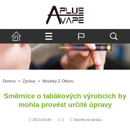
Domov
>
Zprávy
>
Novinky Z Oboru
Směrnice o tabákových výrobcích by
mohla provést určité úpravy
2023-04-09
3
Nechte mi zprávu