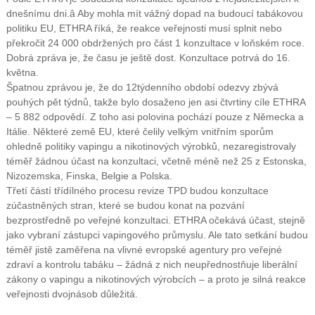
dnešnímu dni.â Aby mohla mít vážný dopad na budoucí tabákovou
politiku EU, ETHRA říká, že reakce veřejnosti musí splnit nebo
překročit 24 000 obdržených pro část 1 konzultace v loňském roce.
Dobrá zpráva je, že času je ještě dost. Konzultace potrvá do 16.
května.
Špatnou zprávou je, že do 12týdenního období odezvy zbývá
pouhých pět týdnů, takže bylo dosaženo jen asi čtvrtiny cíle ETHRA
– 5 882 odpovědí. Z toho asi polovina pochází pouze z Německa a
Itálie. Některé země EU, které čelily velkým vnitřním sporům
ohledně politiky vapingu a nikotinových výrobků, nezaregistrovaly
téměř žádnou účast na konzultaci, včetně méně než 25 z Estonska,
Nizozemska, Finska, Belgie a Polska.
Třetí částí třídílného procesu revize TPD budou konzultace
zúčastněných stran, které se budou konat na pozvání
bezprostředně po veřejné konzultaci. ETHRA očekává účast, stejně
jako vybraní zástupci vapingového průmyslu. Ale tato setkání budou
téměř jistě zaměřena na vlivné evropské agentury pro veřejné
zdraví a kontrolu tabáku – žádná z nich neupřednostňuje liberální
zákony o vapingu a nikotinových výrobcích – a proto je silná reakce
veřejnosti dvojnásob důležitá.