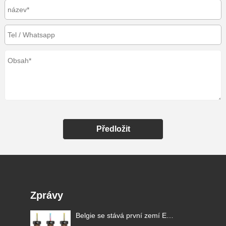
Předložit
Zprávy
Belgie se stává první zemí EU,
která zakazuje jednorázové e-