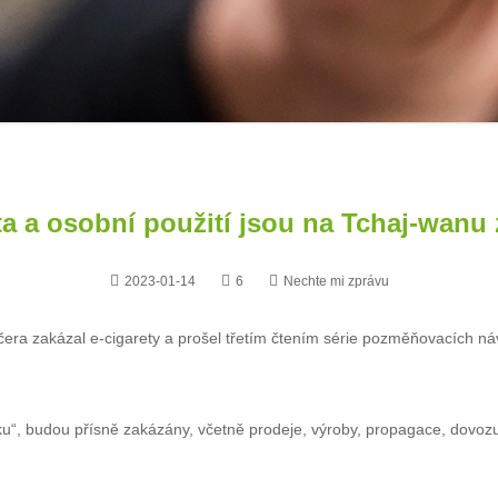
ta a osobní použití jsou na Tchaj-wanu
2023-01-14
6
Nechte mi zprávu
čera zakázal e-cigarety a prošel třetím čtením série pozměňovacích ná
u“, budou přísně zakázány, včetně prodeje, výroby, propagace, dovozu 