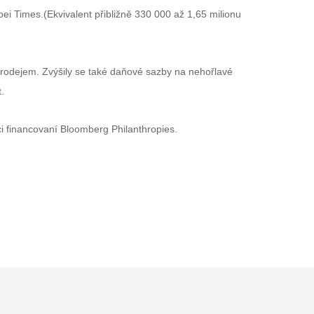
pei Times
.
(Ekvivalent přibližně 330 000 až 1,65 milionu
prodejem. Zvýšily se také daňové sazby na nehořlavé
.
i financovaní Bloomberg Philanthropies
.