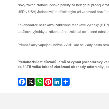
Nový zákon stanoví vysoké pokuty za nelegální prodej v ro
USD v USA) Jednotlivcům přistiženým při vapování hrozí p
Zákonodárce nezakázal zahřívané tabákové výrobky (HTP), a
tabákové výrobky a zákonodárce zakázal ochucené tabákové 
Přímo
zákazy vape
jsou běžné v Asii, kde se vlády často ot
Předchozí:
Šest důvodů, proč si vybrat jednorázový va
další:
Tři velké britské zřetězené obchody odstranily j
Facebook
X
WhatsApp
Pinterest
LinkedIn
Share